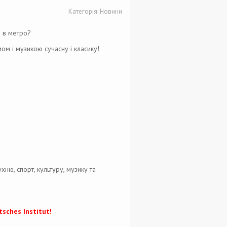
Категорія:
Новини
і в метро?
мом і музикою сучасну і класику!
ню, спорт, культуру, музику та
sches Institut!