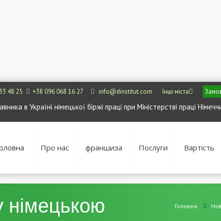
33 48 25
+38 096 068 16 27
info@dinstitut.com
Інші міста
Замов
ника в Україні німецької біржі праці при Міністерстві праці Німечч
оловна
Про нас
франшиза
Послуги
Вартість
у німецькою
Головна
Но