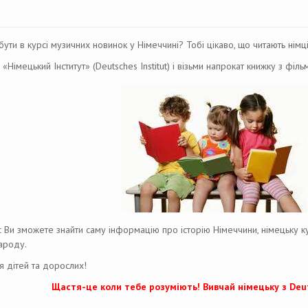
ути в курсі музичних новинок у Німеччині? Тобі цікаво, що читають німц
«Німецький Інститут» (Deutsches Institut) і візьми напрокат книжку з філь
 Ви зможете знайти саму інформацію про історію Німеччини, німецьку кух
ароду.
я дітей та дорослих!
Щастя-це коли тебе розуміють! Вивчай німецьку з Deut