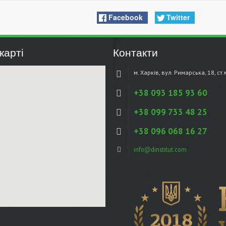
Facebook
Twitter
карті
Контакти
м. Харків, вул. Римарська, 18, ст
+38 093 185 93 60
+38 099 733 48 25
+38 096 068 16 27
info@dinstitut.com