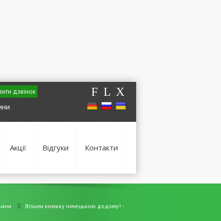
F
L
X
ити дзвінок
ини
Акції
Відгуки
Контакти
вини
Візьми книжку німецькою додому! -