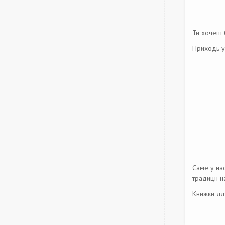
Ти хочеш б
Приходь у 
Саме у нас
традиції н
Книжки дл