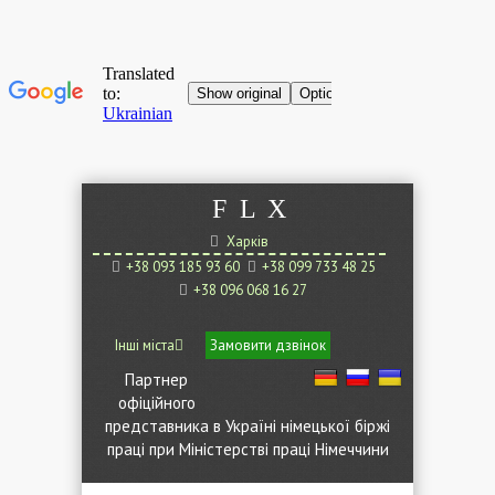
F
L
X
Харків
+38 093 185 93 60
+38 099 733 48 25
+38 096 068 16 27
Інші міста
Замовити дзвінок
Партнер
офіційного
представника в Україні німецької біржі
праці при Міністерстві праці Німеччини