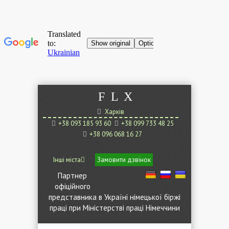
F
L
X
Харків
+38 093 185 93 60
+38 099 733 48 25
+38 096 068 16 27
Інші міста
Замовити дзвінок
Партнер
офіційного
представника в Україні німецької біржі
праці при Міністерстві праці Німеччини