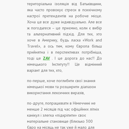
територіальна ізоляція від Батьківщини,
яка часто провокує стреси в психічному
настрої претендентів на робоче місце.
Хоча це все дуже індивідуально. Але все
ж погодьтеся – це приємно, коли є вибір
та альтернативний підхід. Для тих, хто
хоче в Америку, будь ласка «Work and
Travel», а ось тим, кому Європа більш
прийнятна і в перспективах потрібніша,
тоді це
ZAV
. І це дорога до нас!! До
німецького Інституту!! Це відмінний
варіант для тих, хто,
по-перше, хоче поглибити свої знання
німецької мови та розширити діапазон
використання лексичних виразів,
по-друге, попрацювати в Німеччині не
менше 2 місяців під час офіційних літніх
канікул і злегка «підкріпити» своє
матеріальне становище (близько 300
Євро на місяць не так уже й мало для