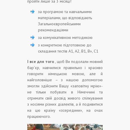
пройти лише за 3 місяці!
за програмою та навчальними
матеріалами, що відповідають
Загальноєвропейськими
рекомендаціями
за комунікативною методикою
з конкретною підготовкою до
складання тестів А1, А2, В1, В», С1
І все для того
, щоб Ви подолали мовний
бар'єр, навчилися правильно і красиво
говорити німецькою мовою, але й
найголовніше – з нашою допомогою
змогли здійснити Вашу «заповітну мрію»-
не тільки побувати в Німеччині та
отримати свій досвід живого спілкування
з носіями різних діалектів, а й подивитися
на цю країну «зсередини», на очах
працюючого.