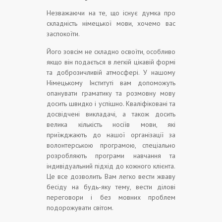
Незважаючи на те, що існує думка про
складність німецької мови, хочемо вас
заспокоїти.
Його зовсім не складно освоїти, особливо
якщо він подається в легкій цікавій формі
та доброзичливій атмосфері. У нашому
Німецькому Інституті вам допоможуть
опанувати граматику та розмовну мову
досить швидко і успішно. Кваліфіковані та
досвідчені викладачі, а також досить
велика кількість носіїв мови, які
приїжджають до нашої організації за
волонтерською програмою, спеціально
розробляють програми навчання та
індивідуальний підхід до кожного клієнта.
Це все дозволить Вам легко вести жваву
бесіду на будь-яку тему, вести ділові
переговори і без мовних проблем
подорожувати світом.