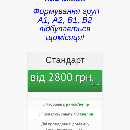
Формування груп
А1, А2, В1, В2
відбувається
щомісяця!
Стандарт
від 2800 грн.
/ місяць
Час занять:
ранок/вечір
Тривалість занять:
90 хвилин
Дні проведення: довідки у
адміністратора школи