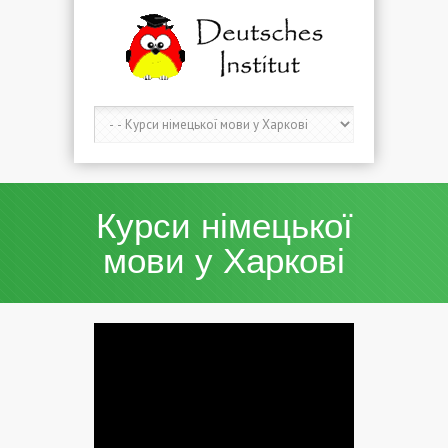
Курси німецької
мови у Харкові