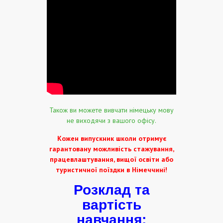
Також ви можете вивчати німецьку мову
не виходячи з вашого офісу.
Кожен випускник школи отримує
гарантовану можливість стажування,
працевлаштування, вищої освіти або
туристичної поїздки
в Німеччині!
Розклад та
вартість
навчання: