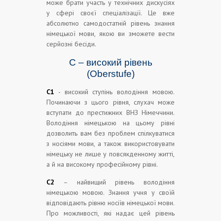
може брати участь у технічних дискусіях
у сфері своєї спеціалізації. Це вже
абсолютно самодостатній рівень знання
німецької мови, якою ви зможете вести
серйозні бесіди.
С – високий рівень
(Oberstufe)
С1
- високий ступінь володіння мовою.
Починаючи з цього рівня, слухач може
вступати до престижних ВНЗ Німеччини.
Володіння німецькою на цьому рівні
дозволить вам без проблем спілкуватися
з носіями мови, а також використовувати
німецьку не лише у повсякденному житті,
а й на високому професійному рівні.
С2
– найвищий рівень володіння
німецькою мовою. Знання учня у своїй
відповідають рівню носіїв німецької мови.
Про можливості, які надає цей рівень