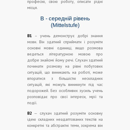
професію, свою роботу, описати рідні
місця.
В - середній рівень
(Mittelstufe)
В1
– учень демонструє добрі знання
мови. Він здатний сприймати і розуміти
основні мовні одиниці, якщо розмова
ведеться літературною мовою про
добре знайомі йому речі. Слухач здатний
починати розмову на рівні побутових
ситуацій, що виникають на роботі, може
впоратися з більшістю нескладних
ситуацій, які можуть виникнути під час
подорожей. Без особливих зусиль учень
розповідає про свої інтереси, мрії та
події.
В2
— слухач здатний розуміти основну
ідею складних неадаптованих текстів на
конкретні та абстрактні теми, зокрема він