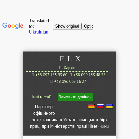
F
L
X
Харків
+38 093 185 93 60
+38 099 733 48 25
+38 096 068 16 27
Інші міста
Замовити дзвінок
Партнер
офіційного
представника в Україні німецької біржі
праці при Міністерстві праці Німеччини