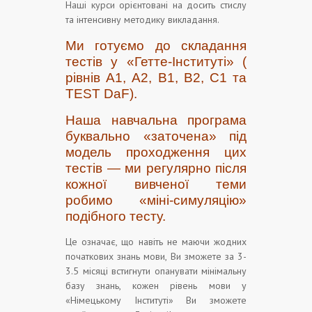
Наші курси орієнтовані на досить стислу
та інтенсивну методику викладання.
Ми готуємо до складання
тестів у «Гетте-Інституті» (
рівнів А1, А2, В1, В2, С1 та
TEST DaF).
Наша навчальна програма
буквально «заточена» під
модель проходження цих
тестів — ми регулярно після
кожної вивченої теми
робимо «міні-симуляцію»
подібного тесту.
Це означає, що навіть не маючи жодних
початкових знань мови, Ви зможете за 3-
3.5 місяці встигнути опанувати мінімальну
базу знань, кожен рівень мови у
«Німецькому Інституті» Ви зможете