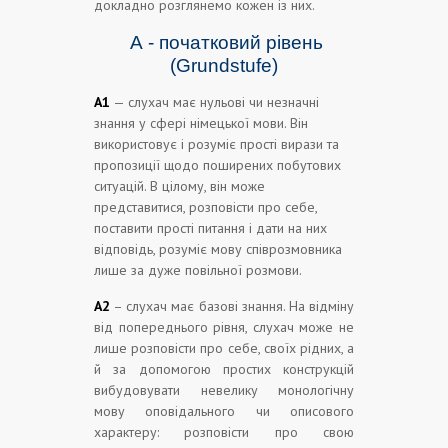
докладно розглянемо кожен із них.
А - початковий рівень
(Grundstufe)
А1
— слухач має нульові чи незначні
знання у сфері німецької мови. Він
використовує і розуміє прості вирази та
пропозиції щодо поширених побутових
ситуацій. В цілому, він може
представитися, розповісти про себе,
поставити прості питання і дати на них
відповідь, розуміє мову співрозмовника
лише за дуже повільної розмови.
А2
– слухач має базові знання. На відміну
від попереднього рівня, слухач може не
лише розповісти про себе, своїх рідних, а
й за допомогою простих конструкцій
вибудовувати невелику монологічну
мову оповідального чи описового
характеру: розповісти про свою