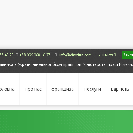
33 48 25
+38 096 068 16 27
info@dinstitut.com
Інші міста
Замов
ника в Україні німецької біржі праці при Міністерстві праці Німечч
оловна
Про нас
франшиза
Послуги
Вартість