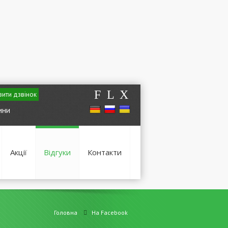
F
L
X
ити дзвінок
ини
Акції
Відгуки
Контакти
Головна
На Facebook