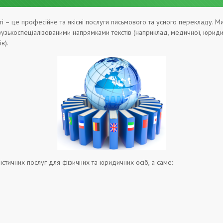
і – це професійне та якісні послуги письмового та усного перекладу. 
і вузькоспеціалізованими напрямками текстів (наприклад, медичної, юридич
в).
істичних послуг для фізичних та юридичних осіб, а саме: