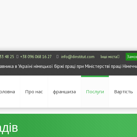
33 48 25
+38 096 068 16 27
info@dinstitut.com
Інші міста
Замов
ника в Україні німецької біржі праці при Міністерстві праці Німечч
оловна
Про нас
франшиза
Послуги
Вартість
дів