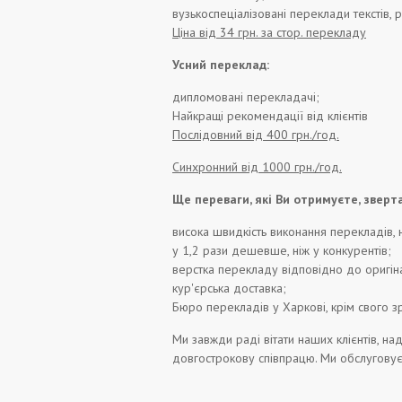
вузькоспеціалізовані переклади текстів, 
Ціна від 34 грн. за стор. перекладу
Усний переклад:
дипломовані перекладачі;
Найкращі рекомендації від клієнтів
Послідовний від 400 грн./год.
Синхронний від 1000 грн./год.
Ще переваги, які Ви отримуєте, зверт
висока швидкість виконання перекладів, 
у 1,2 рази дешевше, ніж у конкурентів;
верстка перекладу відповідно до оригіна
кур'єрська доставка;
Бюро перекладів у Харкові, крім свого 
Ми завжди раді вітати наших клієнтів, на
довгострокову співпрацю. Ми обслуговує