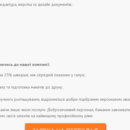
редактура, верстка та дизайн документів;
аючись до нашої компанії:
на 25% швидше, ніж середній показник у галузі;
лу та підготовка макетів до друку;
зручного розташування, відрізняється добре підібраним персоналом, кв
даючи лише якісні послуги. Доброзичливий персонал, бажання завоювати д
мо своїх клієнтів на найвищому професійному рівні.