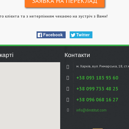
ЗАЯВКА НА ПЕРЕКЛАД
о клієнта та з нетерпінням чекаємо на зустріч з Вами!
Facebook
Twitter
карті
Контакти
м. Харків, вул. Римарська, 18, ст
+38 093 185 93 60
+38 099 733 48 25
+38 096 068 16 27
info@dinstitut.com