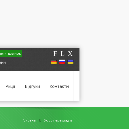
F
L
X
ити дзвінок
ини
Акції
Відгуки
Контакти
Головна
Бюро перекладів