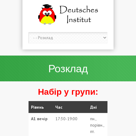
Розклад
Набір у групи:
Рівень
Час
Дні
А1 вечір
17:30-19:00
пн.,
порівн.,
пт.