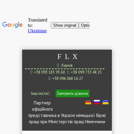
F
L
X
Харків
+38 093 185 93 60
+38 099 733 48 25
+38 096 068 16 27
Інші міста
Замовити дзвінок
Партнер
офіційного
представника в Україні німецької біржі
праці при Міністерстві праці Німеччини