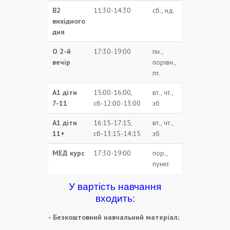
В2
11:30-14:30
сб., нд.
вихідного
дня
О 2-й
17:30-19:00
пн.,
вечір
порівн.,
пт.
А1 діти
15:00-16:00,
вт., чт.,
7-11
сб-12:00-13:00
зб
А1 діти
16:15-17:15,
вт., чт.,
11+
сб-13:15-14:15
зб
МЕД курс
17:30-19:00
пор.,
пункт.
У вартість навчання
входить:
- Безкоштовний навчальний матеріал;