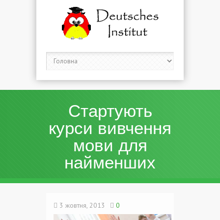
Стартують
курси вивчення
мови для
найменших
3 жовтня, 2013
0