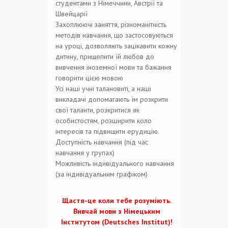
студентами з Німеччини, Австрії та
Швейцарії
Захоплюючі заняття, різноманітність
методів навчання, що застосовуються
на уроці, дозволяють зацікавити кожну
дитину, прищепити їй любов до
вивчення іноземної мови та бажання
говорити цією мовою
Усі наші учні талановиті, а наші
викладачі допомагають їм розкрити
свої таланти, розкритися як
особистостям, розширити коло
інтересів та підвищити ерудицію.
Доступність навчання (під час
навчання у групах)
Можливість індивідуального навчання
(за індивідуальним графіком)
Щастя-це коли тебе розуміють.
Вивчай мови з Німецьким
Інститутом (Deutsches Institut)!