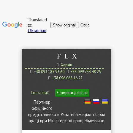
F
L
X
Харків
+38 093 185 93 60
+38 099 733 48 25
+38 096 068 16 27
Інші міста
Замовити дзвінок
Партнер
офіційного
представника в Україні німецької біржі
праці при Міністерстві праці Німеччини