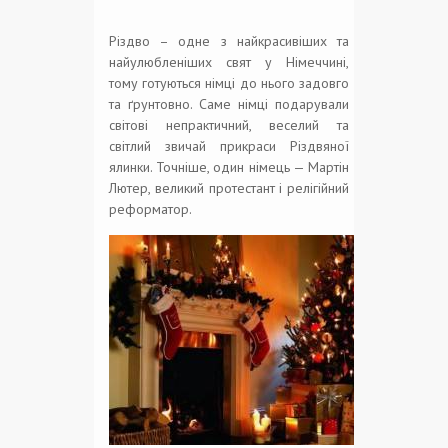
Різдво – одне з найкрасивіших та
найулюбленіших свят у Німеччині,
тому готуються німці до нього задовго
та ґрунтовно. Саме німці подарували
світові непрактичний, веселий та
світлий звичай прикраси Різдвяної
ялинки. Точніше, один німець — Мартін
Лютер, великий протестант і релігійний
реформатор.