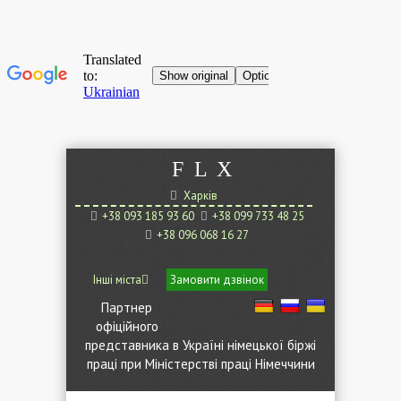
F
L
X
Харків
+38 093 185 93 60
+38 099 733 48 25
+38 096 068 16 27
Інші міста
Замовити дзвінок
Партнер
офіційного
представника в Україні німецької біржі
праці при Міністерстві праці Німеччини