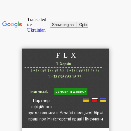
F
L
X
Харків
+38 093 185 93 60
+38 099 733 48 25
+38 096 068 16 27
Інші міста
Замовити дзвінок
Партнер
офіційного
представника в Україні німецької біржі
праці при Міністерстві праці Німеччини