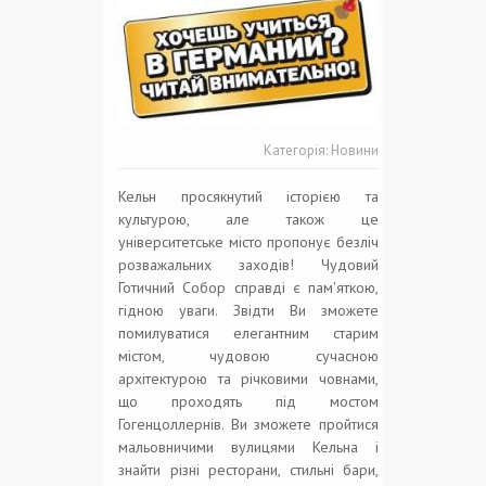
Категорія:
Новини
Кельн просякнутий історією та
культурою, але також це
університетське місто пропонує безліч
розважальних заходів! Чудовий
Готичний Собор справді є пам'яткою,
гідною уваги. Звідти Ви зможете
помилуватися елегантним старим
містом, чудовою сучасною
архітектурою та річковими човнами,
що проходять під мостом
Гогенцоллернів. Ви зможете пройтися
мальовничими вулицями Кельна і
знайти різні ресторани, стильні бари,