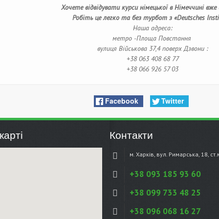
Хочете відвідувати курси німецької в Німеччині вже 
Робіть це легко та без турбот з «Deutsches Insti
Наша адреса:
метро -Площа Повстання
вулиця Військова 37,4 поверх
Дзвони :
+38 063 408 68 77
+38 066 926 57 03
Facebook
Twitter
карті
Контакти
м. Харків, вул. Римарська, 18, ст
+38 093 185 93 60
+38 099 733 48 25
+38 096 068 16 27