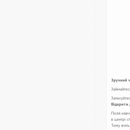
Зручний ч
Займайтеся
Записуйтес
Відкрити 
Після нав
в центрі с
Тому вчіть