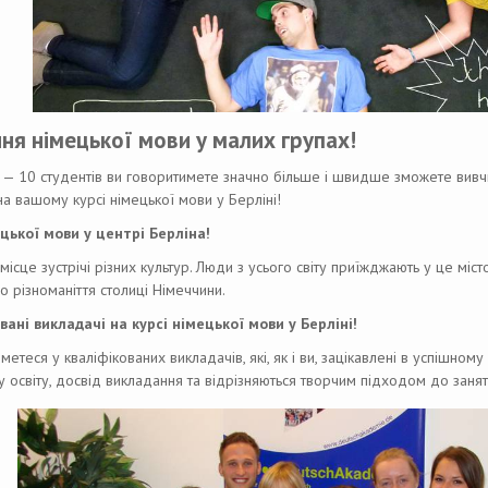
ня німецької мови у малих групах!
 5 — 10 студентів ви говоритимете значно більше і швидше зможете вивч
а вашому курсі німецької мови у Берліні!
цької мови у центрі Берліна!
місце зустрічі різних культур. Люди з усього світу приїжджають у це м
о різноманіття столиці Німеччини.
вані викладачі на курсі німецької мови у Берліні!
метеся у кваліфікованих викладачів, які, як і ви, зацікавлені в успішному
 освіту, досвід викладання та відрізняються творчим підходом до занят