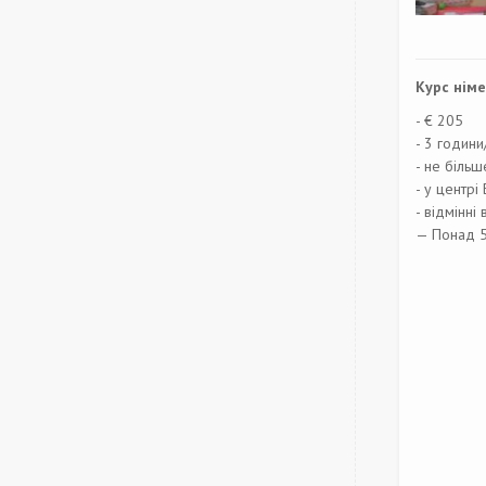
Курс німе
- € 205
- 3 години
- не більш
- у центрі
- відмінні 
— Понад 5