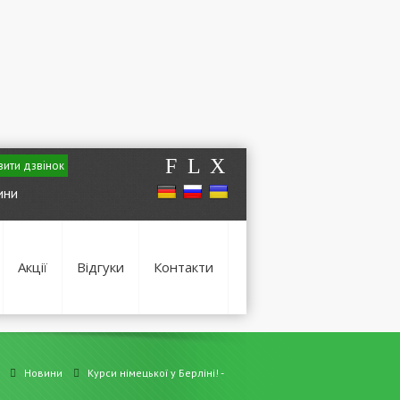
F
L
X
ити дзвінок
ини
Акції
Відгуки
Контакти
Новини
Курси німецької у Берліні! -