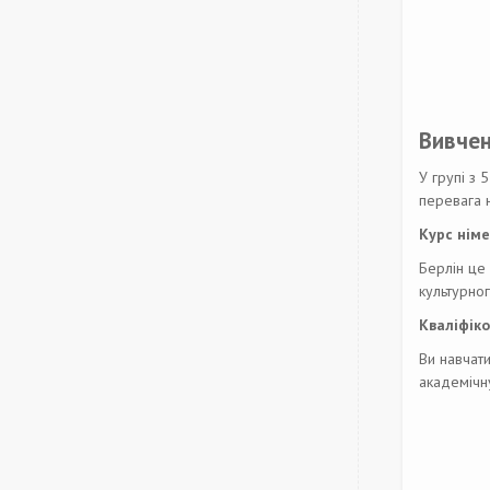
Вивчен
У групі з
перевага н
Курс німе
Берлін це 
культурног
Кваліфіко
Ви навчати
академічну