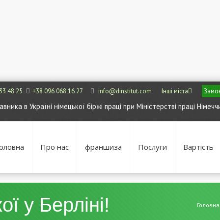
33 48 25
+38 096 068 16 27
info@dinstitut.com
Інші міста
Замов
ника в Україні німецької біржі праці при Міністерстві праці Німечч
оловна
Про нас
франшиза
Послуги
Вартість
ої у Берліні!
Головна