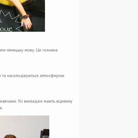
ити німецьку мову. Це головна
істо та насолоджуються атмосферою
 навчанні. Усі викладачі мають відмінну
ь.