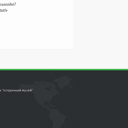
сьогодні?
tut!»
.м. "Історичний музей"