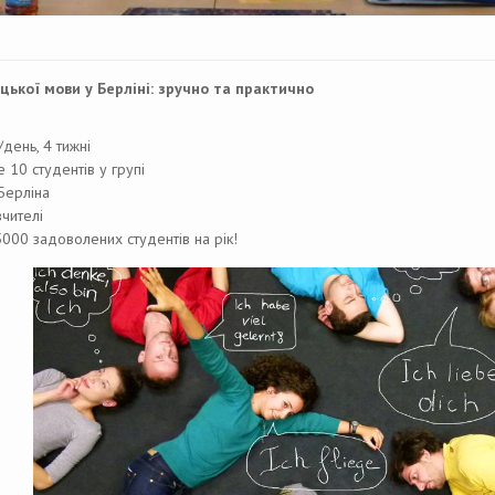
цької мови у Берліні: зручно та практично
/день, 4 тижні
е 10 студентів у групі
 Берліна
вчителі
000 задоволених студентів на рік!