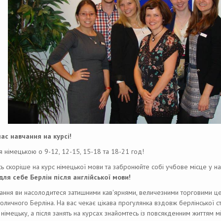
ас навчання на курсі!
 німецькою о 9-12, 12-15, 15-18 та 18-21 год!
ь скоріше на курс німецької мови та забронюйте собі учбове місце у на
для себе Берлін після англійської мови!
чання ви насолодитеся затишними кав'ярнями, величезними торговими ц
толичного Берліна. На вас чекає цікава прогулянка вздовж берлінської с
 німецьку, а після занять на курсах знайомтесь із повсякденним життям мі