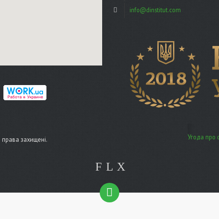
info@dinstitut.com
Угода про 
сі права захищені.
F
L
X