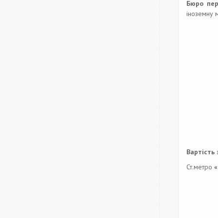
Бюро пер
іноземну 
Вартість 
Ст.метро