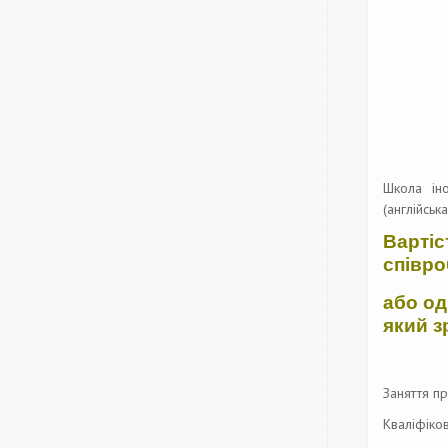
Школа і
(англійськ
Варті
співро
або од
який з
Заняття пр
Кваліфіков