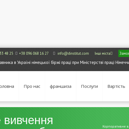
33 48 25
+38 096 068 16 27
info@dinstitut.com
Інші міста
Замов
ника в Україні німецької біржі праці при Міністерстві праці Німечч
оловна
Про нас
франшиза
Послуги
Вартість
 вивчення
Корпоративне ви