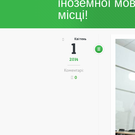
іноземної мо
місці!
Квітень
1
2014
Коментарі:
0