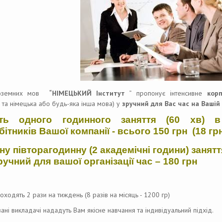
ноземних мов
“НІМЕЦЬКИЙ Інститут
” пропонує інтенсивне
кор
а та німецька або будь-яка інша мова) у
зручний для Вас час
на Вашій 
сть одного годинного заняття (60 хв) 
бітників Вашої компанії - всього 150 грн
(18 гр
ну півторагодинну (2 академічні години) заняття
ручний для вашої організації час – 180 грн
оходять 2 рази на тиждень (8 разів на місяць - 1200 гр)
ані викладачі нададуть Вам якісне навчання та індивідуальний підхід.