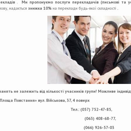
екладів
.
Ми пропонуємо послуги перекладачів (письмові та у
мову, надається
знижка
10%
на переклади будь-якої складності
.
занять не залежить від кількості учасників групи! Можливе індиві
«Площа Повстання»
вул. Військова, 37, 4 поверх
Тел.: (057) 752-47-85,
(063) 408-68-77,
(066) 926-57-03