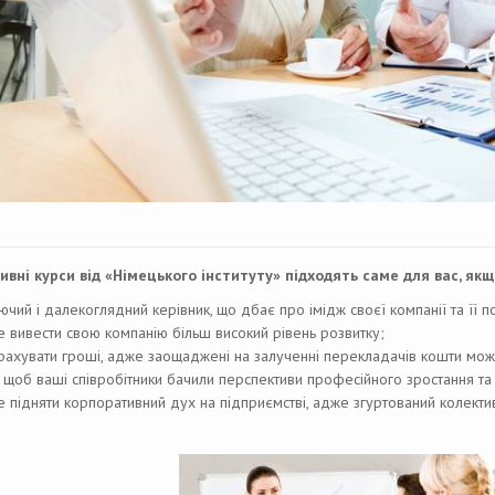
вні курси від «Німецького інституту» підходять саме для вас, якщ
чий і далекоглядний керівник, що дбає про імідж своєї компанії та її п
е вивести свою компанію більш високий рівень розвитку;
 рахувати гроші, адже заощаджені на залученні перекладачів кошти мож
, щоб ваші співробітники бачили перспективи професійного зростання та
е підняти корпоративний дух на підприємстві, адже згуртований колекти