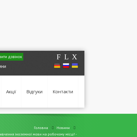
F
L
X
ити дзвінок
ини
Акції
Відгуки
Контакти
Головна
Новини
вчення іноземної мови на робочому місці! -