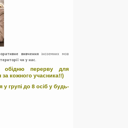
поративне вивчення
іноземних мов
території чи у нас.
в обідню перерву для
н за кожного учасника!!)
 у групі до 8 осіб у будь-