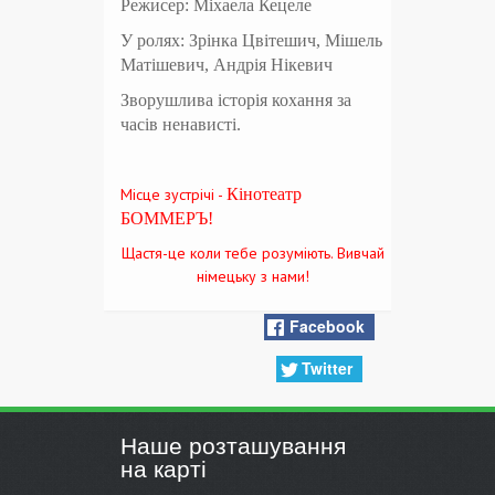
Режисер: Міхаела Кецеле
У ролях: Зрінка Цвітешич, Мішель
Матішевич, Андрія Нікевич
Зворушлива історія кохання за
часів ненависті.
Місце зустрічі -
Кінотеатр
БОММЕРЪ!
Щастя-це коли тебе розуміють. Вивчай
німецьку з нами!
Facebook
Twitter
Наше розташування
на карті