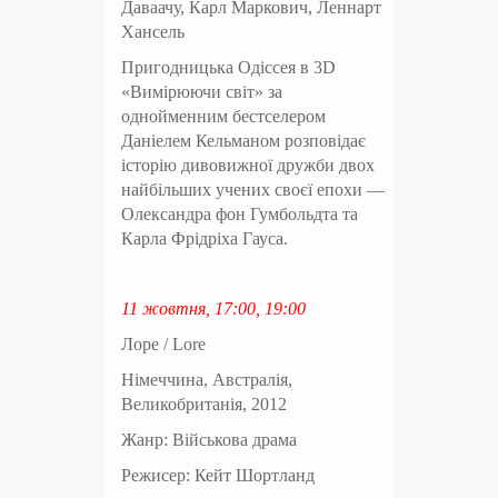
Даваачу, Карл Маркович, Леннарт
Хансель
Пригодницька Одіссея в 3D
«Вимірюючи світ» за
однойменним бестселером
Даніелем Кельманом розповідає
історію дивовижної дружби двох
найбільших учених своєї епохи —
Олександра фон Гумбольдта та
Карла Фрідріха Гауса.
11 жовтня, 17:00, 19:00
Лоре / Lore
Німеччина, Австралія,
Великобританія, 2012
Жанр: Військова драма
Режисер: Кейт Шортланд