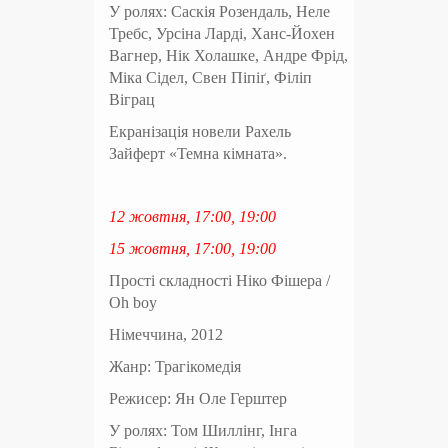
У ролях: Саскія Розендаль, Неле
Требс, Урсіна Ларді, Ханс-Йохен
Вагнер, Нік Холашке, Андре Фрід,
Міка Сідел, Свен Піпіґ, Філіп
Віграц
Екранізація новели Рахель
Зайферт «Темна кімната».
12 жовтня, 17:00, 19:00
15 жовтня, 17:00, 19:00
Прості складності Ніко Фішера /
Oh boy
Німеччина, 2012
Жанр: Трагікомедія
Режисер: Ян Оле Герштер
У ролях: Том Шиллінг, Інга