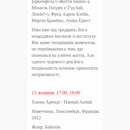
Біркенфелд («Життя інших»),
Міхаель Гвіздек («Гуд бай,
Ленін!»), Фред Аарон Блейк,
Мартін Брамбах, Аніка Ернст
Ніко вже під тридцять; його
нещодавно вигнали із інституту.
Він живе теперішнім моментом,
не переймаючись тим, що
опинився на узбіччі життя. Але
одного чудового дня його
бездіяльність починає приносити
неприємності.
13 жовтня, 17:00, 19:00
Ханна Арендт / Hannah Arendt
Німеччина, Люксембург, Франція,
2012
Жанр: Байопік