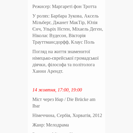
Режисер: Маргареті фон Тротта
У ролях: Барбара Зукова, Аксель
Мільберг, Джанет МакТір, Юлія
Єнч, Ульріх Нєтен, Міхаель Деген,
Ніколас Вудесон, Вікторія
Трауттмансдорфф, Клаус Поль
Погляд на життя знаменитої
німецько-єврейської громадської
діячки, філософа та політолога
Ханни Арендт.
14 жовтня, 17:00, 19:00
Міст через Ібар / Die Brücke am
Ibar
Німеччина, Сербія, Хорватія, 2012
Жанр: Мелодрама