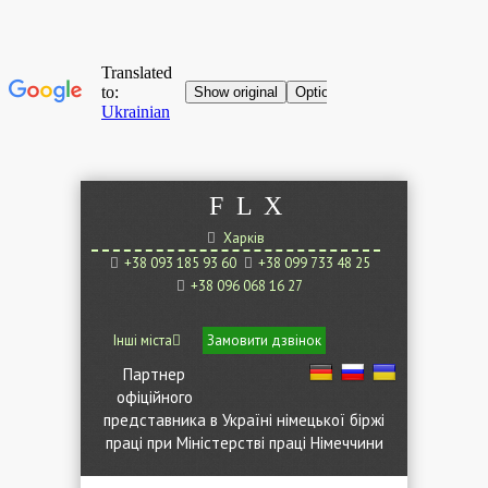
F
L
X
Харків
+38 093 185 93 60
+38 099 733 48 25
+38 096 068 16 27
Інші міста
Замовити дзвінок
Партнер
офіційного
представника в Україні німецької біржі
праці при Міністерстві праці Німеччини