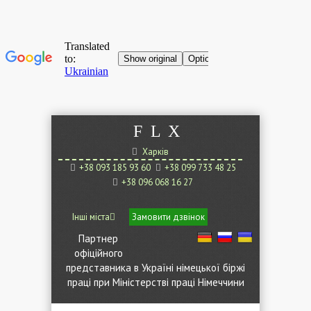
F
L
X
Харків
+38 093 185 93 60
+38 099 733 48 25
+38 096 068 16 27
Інші міста
Замовити дзвінок
Партнер
офіційного
представника в Україні німецької біржі
праці при Міністерстві праці Німеччини