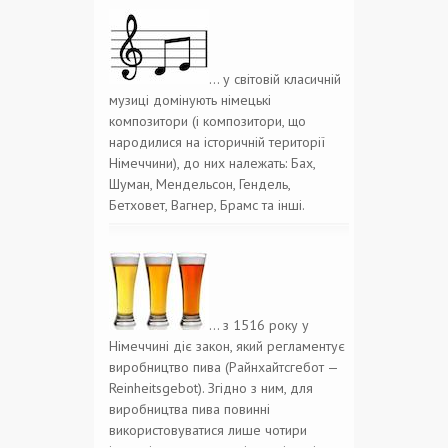
… у світовій класичній
музиці домінують німецькі
композитори (і композитори, що
народилися на історичній території
Німеччини), до них належать: Бах,
Шуман, Мендельсон, Гендель,
Бетховет, Вагнер, Брамс та інші.
… з 1516 року у
Німеччині діє закон, який регламентує
виробництво пива (Райнхайтсгебот —
Reinheitsgebot). Згідно з ним, для
виробництва пива повинні
використовуватися лише чотири