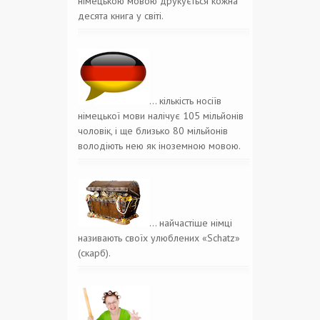
німецькою мовою друкується кожна
десята книга у світі.
… кількість носіїв
німецької мови налічує 105 мільйонів
чоловік, і ще близько 80 мільйонів
володіють нею як іноземною мовою.
… найчастіше німці
називають своїх улюблених «Schatz»
(скарб).