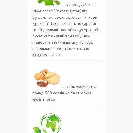
… у німецькій мові
існує слово "Drachenfutter", що
буквально перекладається як "корм
дракона". Так називають подарунок
своїй дружині - коробку цукерок або
букет квітів - який вони змушені
підносити, завинившись у чомусь,
наприклад, повертаючись пізно
додому п'яним.
… у Німеччині існує
понад 300 сортів хліба та кілька
музеїв хліба.