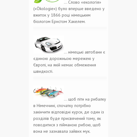
… Слово «екологія»
(«Ökologie») було вперше введено у
вжиток у 1866 році німецьким
біологом Ернстом Хакелем.
… німецькі автобани є
єдиною дорожньою мережею у
Європі, на якій немає обмеження
швидкості.
… щоб піти на рибалку
в Німеччині, спочатку потрібно
закінчити відповідні курси, де один із
розділів буде присвячений тому, як
поводитися з пійманою рибою, щоб
вона не зазнавала зайвих мук.