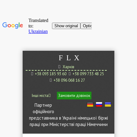
F
L
X
Харків
+38 093 185 93 60
+38 099 733 48 25
+38 096 068 16 27
Інші міста
Замовити дзвінок
Партнер
офіційного
представника в Україні німецької біржі
праці при Міністерстві праці Німеччини