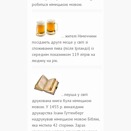
робиться німецькою мовою.
… жителі Німеччини
посідають друге місце у світі зі
споживання пива (після Ірландії) із
середнім показником 119 літрів на
людину на рік.
…перша у світі
друкована книга була німецькою
мовою. У 1455 р. винахідник
друкарства Іоанн Гуттенберг
надрукував німецькою мовою Біблію,
яка містила 42 сторінки. Зараз