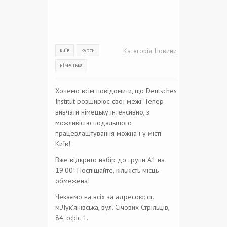
київ
курси
Категорія:
Новини
німецька
Хочемо всім повідомити, що Deutsches
Institut розширює свої межі. Тепер
вивчати німецьку інтенсивно, з
можливістю подальшого
працевлаштування можна і у місті
Київ!
Вже відкрито набір до групи А1 на
19.00! Поспішайте, кількість місць
обмежена!
Чекаємо на всіх за адресою: ст.
м.Лук'янівська, вул. Січових Стрільців,
84, офіс 1.