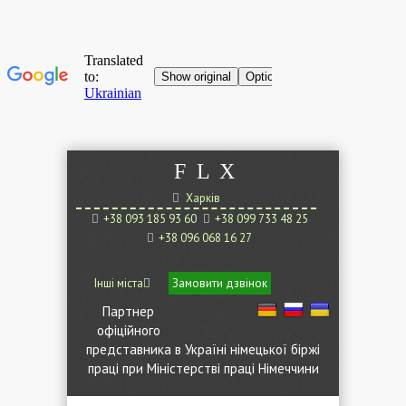
F
L
X
Харків
+38 093 185 93 60
+38 099 733 48 25
+38 096 068 16 27
Інші міста
Замовити дзвінок
Партнер
офіційного
представника в Україні німецької біржі
праці при Міністерстві праці Німеччини