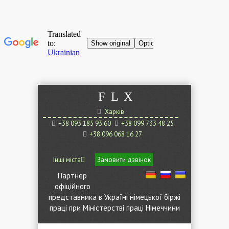
F
L
X
Харків
+38 093 185 93 60
+38 099 733 48 25
+38 096 068 16 27
Інші міста
Замовити дзвінок
Партнер
офіційного
представника в Україні німецької біржі
праці при Міністерстві праці Німеччини