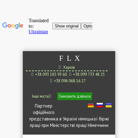
F
L
X
Харків
+38 093 185 93 60
+38 099 733 48 25
+38 096 068 16 27
Інші міста
Замовити дзвінок
Партнер
офіційного
представника в Україні німецької біржі
праці при Міністерстві праці Німеччини