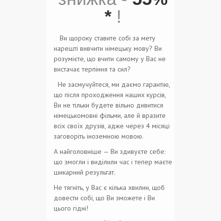
*
!
Ви щороку ставите собі за мету
нарешті вивчити німецьку мову? Ви
розумієте, що вчити самому у Вас не
вистачає терпіння та сил?
Не засмучуйтеся, ми даємо
гарантію,
що після
проходження
наших курсів,
Ви не тільки будете вільно дивитися
німецькомовні
фільми, але й вразите
всіх своїх друзів, адже через 4 місяці
заговоріть іноземною мовою.
А найголовніше —
Ви здивуєте себе:
що змогли і виділили час і тепер маєте
шикарний результат.
Не тягніть, у Вас
є кілька хвилин, щоб
довести собі, що Ви зможете і Ви
цього гідні!