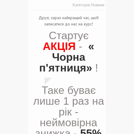
Категорія:
Новини
Друзі, зараз найкращий час, щоб
записатися до нас на курс!
Стартує
АКЦІЯ
-
«
Чорна
п'ятниця»
!
Таке буває
лише 1 раз на
рік -
неймовірна
знижка -
55%