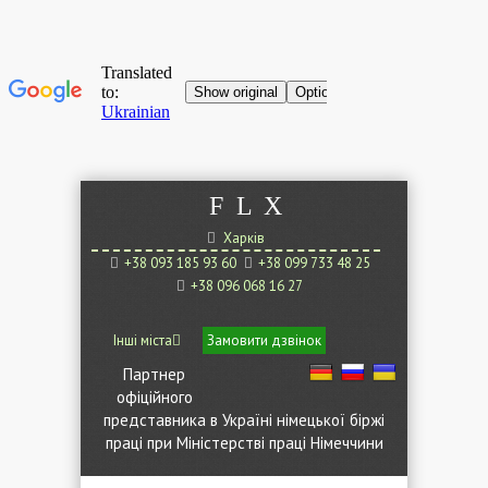
F
L
X
Харків
+38 093 185 93 60
+38 099 733 48 25
+38 096 068 16 27
Інші міста
Замовити дзвінок
Партнер
офіційного
представника в Україні німецької біржі
праці при Міністерстві праці Німеччини