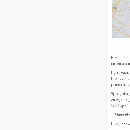
Німеччина 
німецька 
Пунктуальн
Німеччини.
різних інс
Зрозуміло,
слідує на
їхній країні
Мовний 
Німці вва