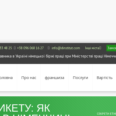
33 48 25
+38 096 068 16 27
info@dinstitut.com
Інші міста
Замов
ника в Україні німецької біржі праці при Міністерстві праці Німечч
оловна
Про нас
франшиза
Послуги
Вартість
ИКЕТУ: ЯК
СЕКРЕТИ ЕТИК