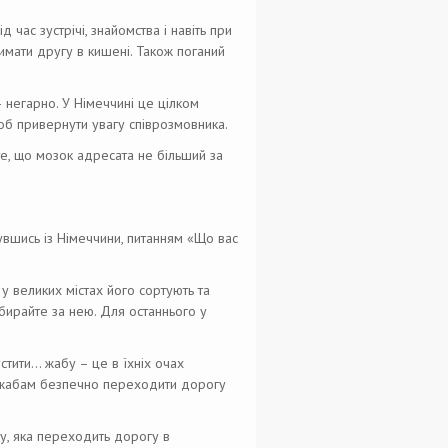
 час зустрічі, знайомства і навіть при
имати другу в кишені. Також поганий
– негарно. У Німеччині це цілком
щоб привернути увагу співрозмовника.
а те, що мозок адресата не більший за
нувшись із Німеччини, питанням «Що вас
 у великих містах його сортують та
бирайте за нею. Для останнього у
устити… жабу – це в їхніх очах
є жабам безпечно переходити дорогу
у, яка переходить дорогу в