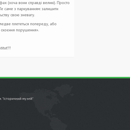
фах (хоча вони справді великі). Просто
Те саме з паркуванням: залишити
ьству свою зневагу.
о ледве плететься попереду, або
о скоєння порушення».
itut!!!
.м. "Історичний музей"