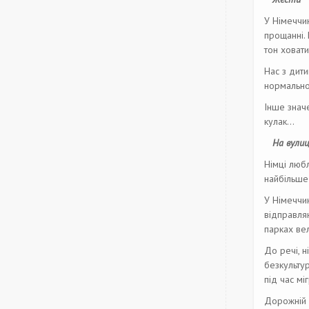
У Німеччин
прощанні.
тон ховат
Нас з дити
нормально.
Інше значе
кулак…
На вулиц
Німці любл
найбільше 
У Німеччин
відправля
парках вел
До речі, н
безкульту
під час міг
Дорожній 