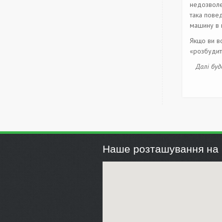
недозволен
така пове
машину в н
Якщо ви во
«розбудит
Далі буде.
Наше розташування на 