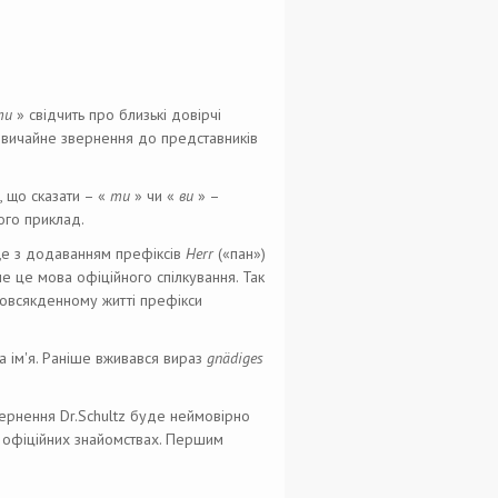
ти
» свідчить про близькі довірчі
 звичайне звернення до представників
 що сказати – «
ти
» чи «
ви
» –
ого приклад.
ище з додаванням префіксів
Herr
(«пан»)
е це мова офіційного спілкування. Так
 повсякденному житті префікси
а ім'я. Раніше вживався вираз
gnädiges
вернення Dr.Schultz буде неймовірно
и офіційних знайомствах. Першим