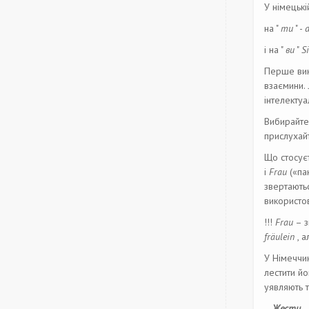
У німецькі
на "
ти
" -
і на "
ви
"
S
Перше вик
взаємини.
інтелектуа
Вибирайте
прислухай
Що стосує
і
Frau
(«па
звертаютьс
використо
!!!
Frau
– з
fräulein
, а
У Німеччин
лестити й
уявляють т
Жести