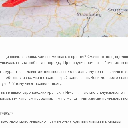
– дивовижна країна. Але що ми знаємо про неї? Смачні сосиски, відмінне
пунктуальність та любов до порядку. Пропонуємо вам познайомитись із 
і, акуратні, ощадливі, дисципліновані і до педантизму точні – такими в 
 І небезпідставно. Німці справді вкрай раціональні. Вони до всього став
трукцій. У тому числі правил етикету.
 як і в інших європейських країнах, у Німеччині сильно відчуваються ві
ціональним канонам поведінки. Тим не менш, німці завжди помічають і п
.
етикет
жають свою мову складною і намагаються бути ввічливими в мовленні.