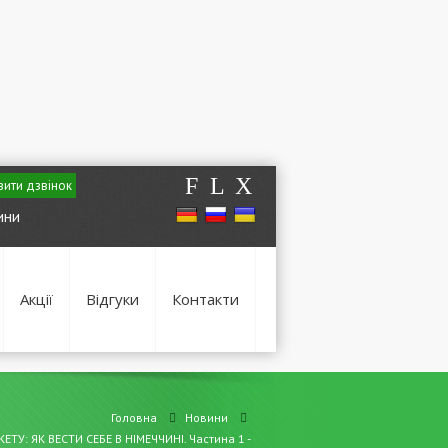
F
L
X
ити дзвінок
ини
Акції
Відгуки
Контакти
Головна
Новини
ЕТУ: ЯК ВЕСТИ СЕБЕ В НІМЕЧЧИНІ. Частина 1 -