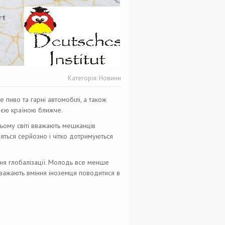
Категорія:
Новини
 пиво та гарні автомобілі, а також
цією країною ближче.
усьому світі вважають мешканців
ляться серйозно і чітко дотримуються
яння глобалізації. Молодь все менше
оважають вміння іноземця поводитися в