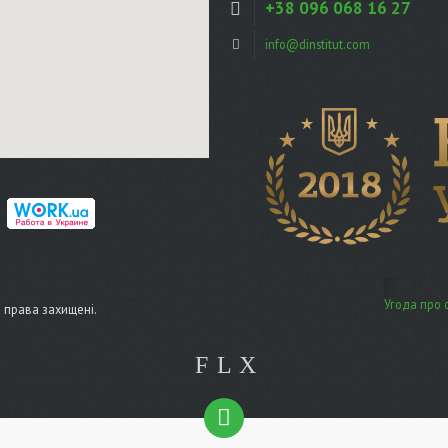
+38 096 068 16 27
info@dinstitut.com
Угода про 
сі права захищені.
F
L
X