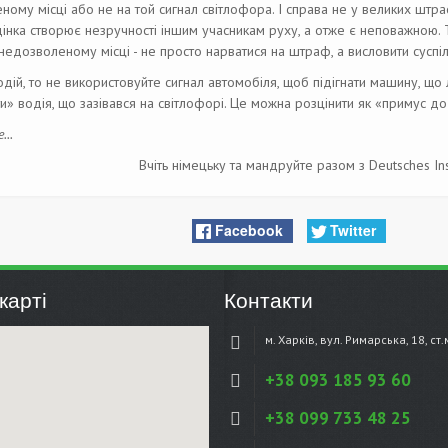
ому місці або не на той сигнал світлофора. І справа не у великих штра
дінка створює незручності іншим учасникам руху, а отже є неповажною. 
едозволеному місці - не просто нарватися на штраф, а висловити суспіл
дій, то не використовуйте сигнал автомобіля, щоб підігнати машину, щ
и» водія, що зазівався на світлофорі. Це можна розцінити як «примус д
..
Вчіть німецьку та мандруйте разом з Deutsches Inst
Facebook
Twitter
карті
Контакти
м. Харків, вул. Римарська, 18, ст
+38 093 185 93 60
+38 099 733 48 25