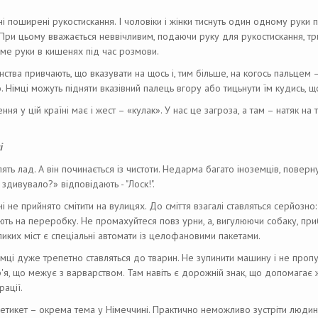
і поширені рукостискання. І чоловіки і жінки тиснуть один одному руки під
 При цьому вважається неввічливим, подаючи руку для рукостискання, тр
име руки в кишенях під час розмови.
нства привчають, що вказувати на щось і, тим більше, на когось пальцем 
 Німці можуть підняти вказівний палець вгору або тицьнути їм кудись, 
ння у цій країні має і жест – «кулак». У нас це загроза, а там – натяк н
і
ять лад. А він починається із чистоти. Недарма багато іноземців, повер
здивувало?» відповідають - "Лоск!".
і не прийнято смітити на вулицях. До сміття взагалі ставляться серйозно:
ють на переробку. Не промахуйтеся повз урни, а, вигулюючи собаку, при
иких міст є спеціальні автомати із целофановими пакетами.
імці дуже трепетно ​​ставляться до тварин. Не зупинити машину і не проп
р'я, що межує з варварством. Там навіть є дорожній знак, що допомага
рації.
етикет – окрема тема у Німеччині. Практично неможливо зустріти людин