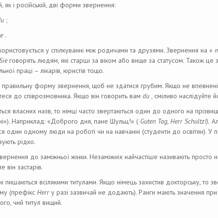
й, як і російській, дві форми звернення:
du
;
ie
.
ористовується у спілкуванні між родичами та друзями. Звернення на «
Sie
говорять людям, які старші за віком або вище за статусом. Також це
льної праці – лікарів, юристів тощо.
 правильну форму звернення, щоб не здатися грубим. Якщо не впевнені,
теся до співрозмовника. Якщо він говорить вам
du
, сміливо наслідуйте й
ться власних назв, то німці часто звертаються один до одного на прізв
ні»). Наприклад: «Доброго дня, пане Шульц!» (
Guten Tag, Herr Schultz!).
Ал
я один одному люди на роботі чи на навчанні (студенти до освітян). У
вують рідко.
вернення до заміжньої жінки. Незаміжніх найчастіше називають просто н
ле він застарів.
і пишаються всілякими титулами. Якщо німець захистив докторську, то з
ому (префікс
Herr
у разі зазвичай не додають). Ранги мають значення пр
ого, чий титул вищий.