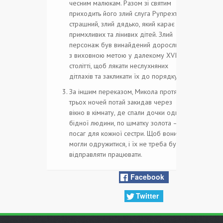
чесним малюкам. Разом зі святим
приходить його злий слуга Рупрехт,
страшний, злий дядько, який карає
примхливих та лінивих дітей. Злий
персонаж був винайдений дорослими
з виховною метою у далекому XVII
столітті, щоб лякати неслухняних
дітлахів та закликати їх до порядку.
За іншим переказом, Микола протягом
трьох ночей потай закидав через
вікно в кімнату, де спали дочки однієї
бідної людини, по шматку золота – на
посаг для кожної сестри. Щоб вони
могли одружитися, і їх не треба було
відправляти працювати.
Facebook
Twitter