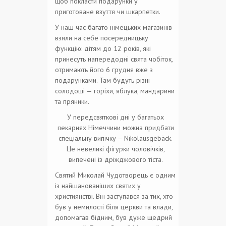
щоб покласти подарунки у
приготоване взуття чи шкарпетки.
У наш час багато німецьких магазинів
взяли на себе посередницьку
функцію: дітям до 12 років, які
принесуть напередодні свята чобіток,
отримають його 6 грудня вже з
подарунками. Там будуть різні
солодощі — горіхи, яблука, мандарини
та пряники.
У передсвяткові дні у багатьох
пекарнях Німеччини можна придбати
спеціальну випічку – Nikolausgebäck.
Це невеликі фігурки чоловічків,
випечені із дріжджового тіста.
Святий Миколай Чудотворець є одним
із найшанованіших святих у
християнстві. Він заступався за тих, хто
був у немилості біля церкви та влади,
допомагав бідним, був дуже щедрий