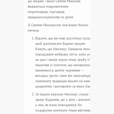
до людей. Також Святий Миколай
вважається покровителем
мореплавців, торговців,
священнослужителів та дітей.
Зі Святим Ніколаусом пов'язано безліч
легенд
Відомо, що він мав достатньо грошей,
щоб допомагати бідним людям.
Кажуть, що Ніколаус, бажаючи якось
порадувати жебраку сім'ю, заліз уночі
на дах і кинув через пічну трубу п'ять
мішечків із золотом, що ненароком
звалилися в дитячі черевики —
вигадка, проте саме він започаткував
знамениту традицію вішати на камін
шкарпетки і виставляти за вікно башти.
За іншою версією Ніколаус стукає у
двері будинків, де є діти, і дізнається
у них, як вони поводилися, бо
подарунки належать тільки ввічливим і