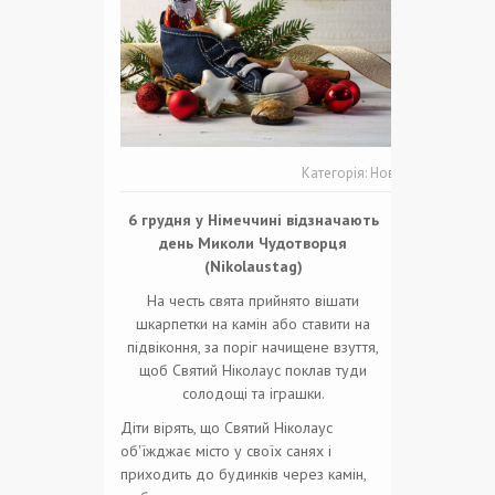
Категорія:
Новини
6 грудня у Німеччині відзначають
день Миколи Чудотворця
(Nikolaustag)
На честь свята прийнято вішати
шкарпетки на камін або ставити на
підвіконня, за поріг начищене взуття,
щоб Святий Ніколаус поклав туди
солодощі та іграшки.
Діти вірять, що Святий Ніколаус
об'їжджає місто у своїх санях і
приходить до будинків через камін,