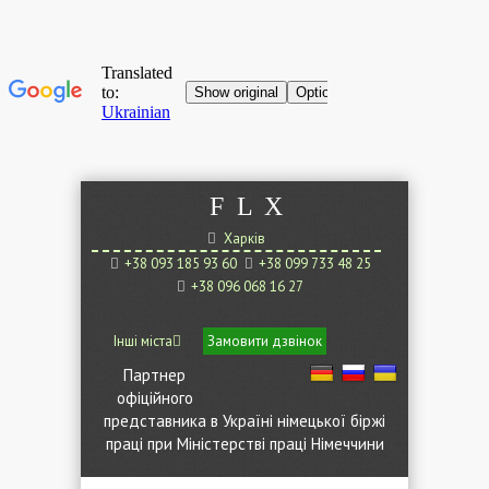
F
L
X
Харків
+38 093 185 93 60
+38 099 733 48 25
+38 096 068 16 27
Інші міста
Замовити дзвінок
Партнер
офіційного
представника в Україні німецької біржі
праці при Міністерстві праці Німеччини