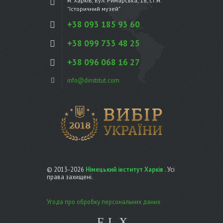
м. Харків, вул. Римарська, 18, ст.м.
"Історичний музей"
+38 093 185 93 60
+38 099 733 48 25
+38 096 068 16 27
info@dinstitut.com
© 2013-2026
Німецький інститут Харків
. Усі
права захищені.
Угода про обробку персональних даних
F
L
X