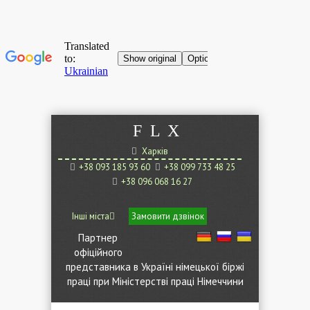
F
L
X
Харків
+38 093 185 93 60
+38 099 733 48 25
+38 096 068 16 27
Інші міста
Замовити дзвінок
Партнер
офіційного
представника в Україні німецької біржі
праці при Міністерстві праці Німеччини