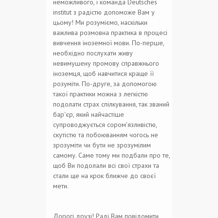
неможливого, і команда Deutsches
institut з радістю допоможе Вам у
цьому! Ми розуміємо, наскільки
важлива розмовна практика в процесі
вивчення іноземної мови. По-перше,
необхідно послухати живу
невимушену промову справжнього
іноземця, щоб навчитися краще її
розуміти. По-друге, за допомогою
такої практики можна з легкістю
подолати страх спілкування, так званий
бар'єр, який найчастіше
супроводжується сором'язливістю,
скутістю та побоюванням чогось не
зрозуміти чи бути не зрозумілим
самому. Саме тому ми подбали про те,
щоб Ви подолали всі свої страхи та
стали ще на крок ближче до своєї
мети.
Дорогі друзі! Раді Вам повідомити,