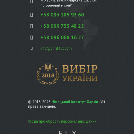
м. Харків, вул. Римарська, 18, ст.м.
"Історичний музей"
+38 093 185 93 60
+38 099 733 48 25
+38 096 068 16 27
info@dinstitut.com
© 2013-2026
Німецький інститут Харків
. Усі
права захищені.
Угода про обробку персональних даних
F
L
X