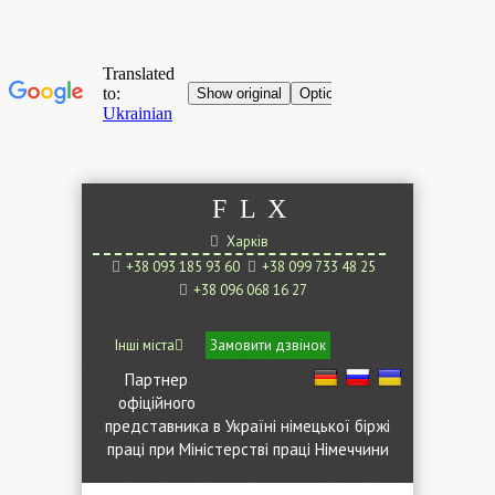
F
L
X
Харків
+38 093 185 93 60
+38 099 733 48 25
+38 096 068 16 27
Інші міста
Замовити дзвінок
Партнер
офіційного
представника в Україні німецької біржі
праці при Міністерстві праці Німеччини