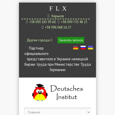
F
L
X
Харьков
+38 093 185 93 60
+38 099 733 48 25
+38 096 068 16 27
Другие города
Заказать звонок
Партнер
официального
представителя в Украине немецкой
биржи труда при Министерстве Труда
Германии