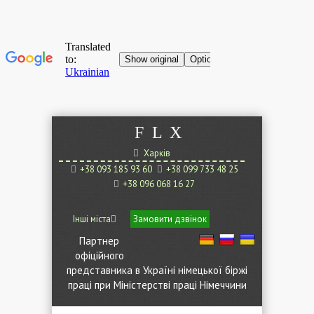
F
L
X
Харків
+38 093 185 93 60
+38 099 733 48 25
+38 096 068 16 27
Інші міста
Замовити дзвінок
Партнер
офіційного
представника в Україні німецької біржі
праці при Міністерстві праці Німеччини