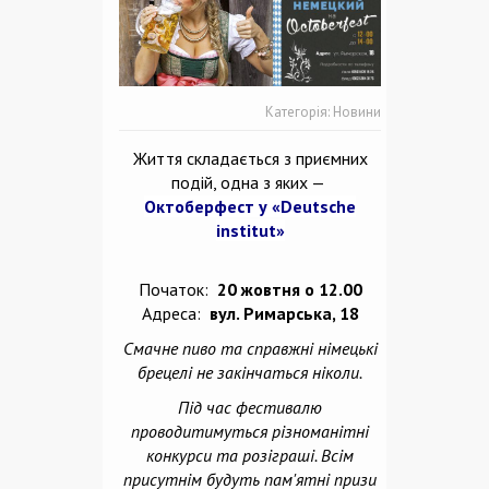
Категорія:
Новини
Життя складається з приємних
подій, одна з яких —
Октоберфест у «Deutsche
institut»
Початок:
20 жовтня о 12.00
Адреса:
вул. Римарська, 18
Смачне пиво та справжні німецькі
брецелі не закінчаться ніколи.
Під час фестивалю
проводитимуться різноманітні
конкурси та розіграші. Всім
присутнім будуть пам'ятні призи