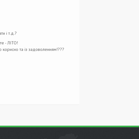
и і т.д.
?
е - ЛІТО!
но корисно та із задоволенням!
?
?
?