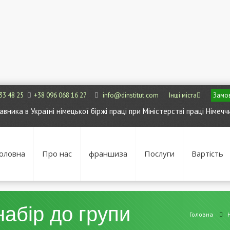
33 48 25
+38 096 068 16 27
info@dinstitut.com
Інші міста
Замов
ника в Україні німецької біржі праці при Міністерстві праці Німечч
оловна
Про нас
франшиза
Послуги
Вартість
абір до групи
Головна