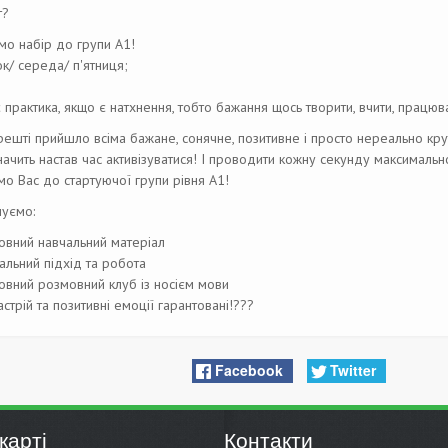
т
?
о набір до групи А1!
к/ середа/ п'ятниця;
 практика, якщо є натхнення, тобто бажання щось творити, вчити, працюват
ешті прийшло всіма бажане, сонячне, позитивне і просто нереально крут
начить настав час активізуватися! І проводити кожну секунду максималь
о Вас до стартуючої групи рівня А1!
уємо:
вний навчальний матеріал
альний підхід та робота
вний розмовний клуб із носієм мови
стрій та позитивні емоції гарантовані!
?
?
?
Facebook
Twitter
карті
Контакти