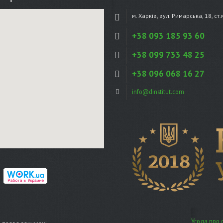
м. Харків, вул. Римарська, 18, ст
+38 093 185 93 60
+38 099 733 48 25
+38 096 068 16 27
info@dinstitut.com
Угода про 