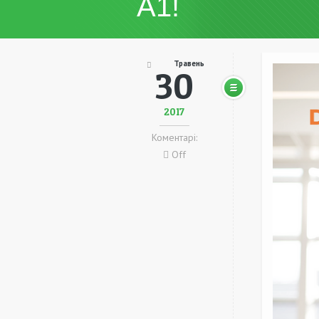
А1!
Травень
30
2017
Коментарі:
Off