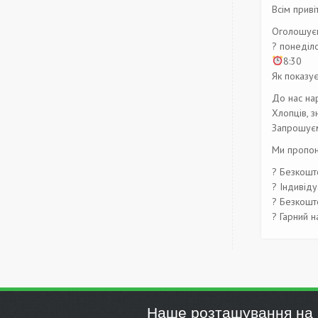
Всім приві
Оголошуєм
?
понеділо
8:30
Як показує
До нас нар
Хлопців, з
Запрошуєм
Ми пропон
?
Безкошто
?
Індивіду
?
Безкошто
?
Гарний на
Наше розташування на 