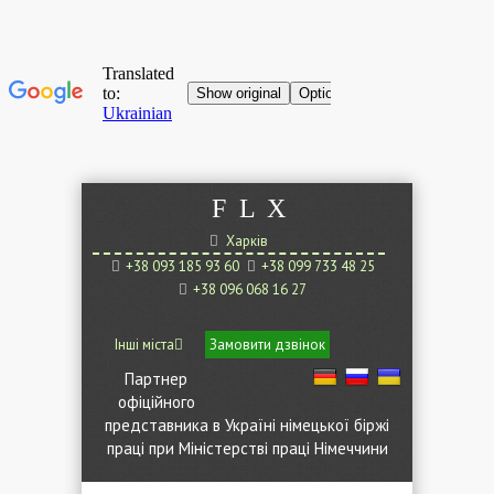
F
L
X
Харків
+38 093 185 93 60
+38 099 733 48 25
+38 096 068 16 27
Інші міста
Замовити дзвінок
Партнер
офіційного
представника в Україні німецької біржі
праці при Міністерстві праці Німеччини