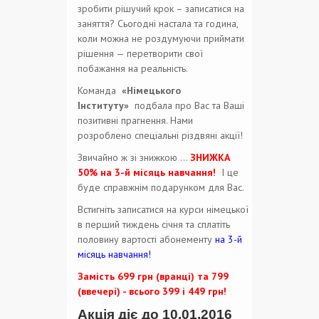
зробити рішучий крок – записатися на
заняття? Сьогодні настала та година,
коли можна не роздумуючи приймати
рішення — перетворити свої
побажання на реальність.
Команда
«Німецького
Інституту»
подбала про Вас та Ваші
позитивні прагнення. Нами
розроблено спеціальні різдвяні акції!
Звичайно ж зі знижкою ...
ЗНИЖКА
50% на 3-й місяць навчання!
І це
буде справжнім подарунком для Вас.
Встигніть записатися на курси німецької
в перший тиждень січня та сплатіть
половину вартості абонементу
на 3-й
місяць навчання!
Замість 699 грн (вранці) та 799
(ввечері) - всього 399 і 449 грн!
Акція діє до 10.01.2016