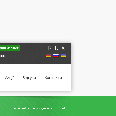
F
L
X
ити дзвінок
ини
Акції
Відгуки
Контакти
вна
Німецький Інтенсив для початківців!