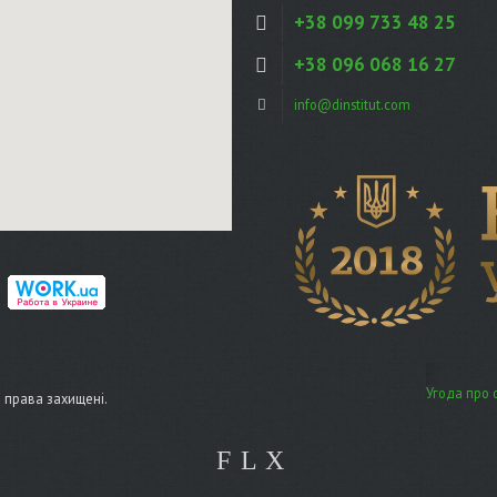
+38 099 733 48 25
+38 096 068 16 27
info@dinstitut.com
Угода про 
сі права захищені.
F
L
X