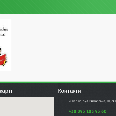
карті
Контакти
м. Харків, вул. Римарська, 18, ст
+38 093 185 93 60