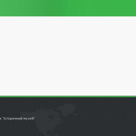
.м. "Історичний музей"