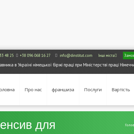
33 48 25
+38 096 068 16 27
info@dinstitut.com
Інші міста
Замов
ника в Україні німецької біржі праці при Міністерстві праці Німечч
оловна
Про нас
франшиза
Послуги
Вартість
тенсив для
Голо