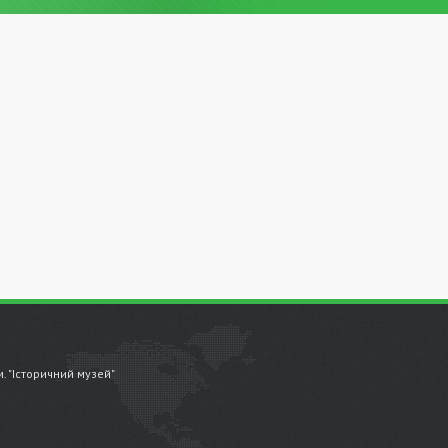
.м. "Історичний музей"