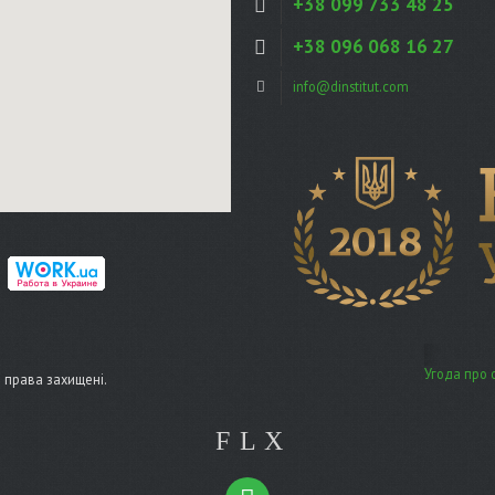
+38 099 733 48 25
+38 096 068 16 27
info@dinstitut.com
Угода про 
сі права захищені.
F
L
X