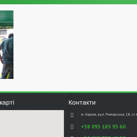
карті
Контакти
м. Харків, вул. Римарська, 18, ст
+38 093 185 93 60