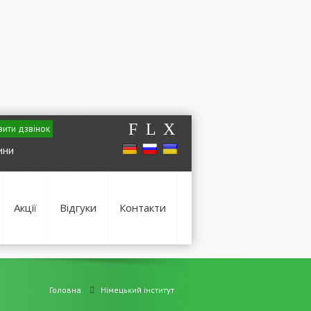
F
L
X
ити дзвінок
ини
Акції
Відгуки
Контакти
Головна
Німецький інститут