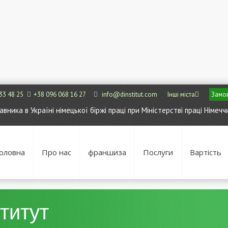
33 48 25
+38 096 068 16 27
info@dinstitut.com
Інші міста
Замов
ника в Україні німецької біржі праці при Міністерстві праці Німечч
оловна
Про нас
франшиза
Послуги
Вартість
титут