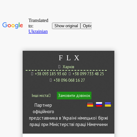
F
L
X
Харків
+38 093 185 93 60
+38 099 733 48 25
+38 096 068 16 27
Інші міста
Замовити дзвінок
Партнер
офіційного
представника в Україні німецької біржі
праці при Міністерстві праці Німеччини