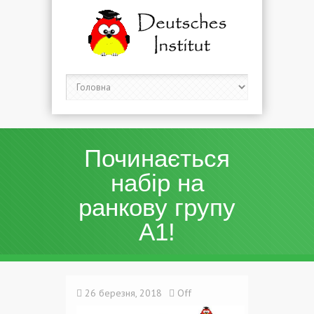
Починається
набір на
ранкову групу
А1!
26 березня, 2018
Off