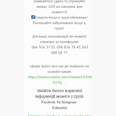
(займайтеся удвох та отримуйте
знижку 10% на навчання для
кожного!)
Кількість місць у групі обмежена!
Поспішайте забронювати місце у
групі!
Детальну консультацію ви можете
отримати за телефоном:
066 926 57 03, 098 856 78 45, 063
408 68 77
Цікаве відео про нас ви знайдете на
youtube-каналі:
https://www.youtube.com/channel/UCKh8KPHpX9w8Y1L
fLLYQ
…
Знайти багато корисної
інформації можете у групі
Facebook та Instagram:
@dinstitut
https://www.facebook.com/groups/dinstitut/