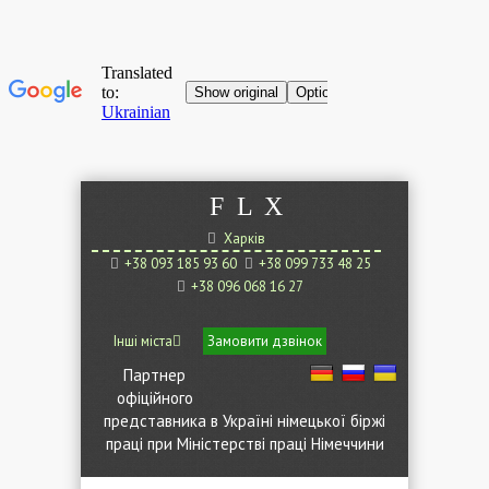
F
L
X
Харків
+38 093 185 93 60
+38 099 733 48 25
+38 096 068 16 27
Інші міста
Замовити дзвінок
Партнер
офіційного
представника в Україні німецької біржі
праці при Міністерстві праці Німеччини