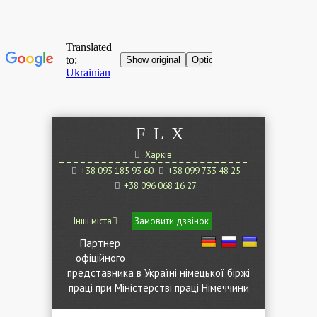
F
L
X
Харків
+38 093 185 93 60
+38 099 733 48 25
+38 096 068 16 27
Інші міста
Замовити дзвінок
Партнер
офіційного
представника в Україні німецької біржі
праці при Міністерстві праці Німеччини