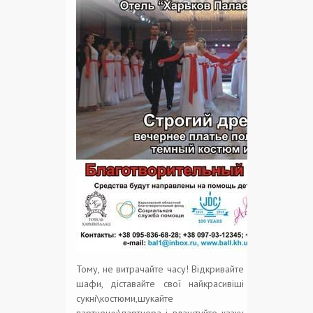
Тому, не витрачайте часу! Відкривайте
шафи, діставайте свої найкрасивіші
сукні\костюми,шукайте
партнешу\партнера і влаштуйте казку