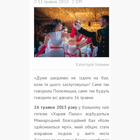
11 травня, 2015
Off
Категорія:
Новини
«Дуже шкідливо не їздити на бал,
коли ти цього заслуговуєш»! Саме так
говорила Попелюшка, саме так будуть
говорити всі дівчата 16 травня.
16 травня 2015 року
у бальному залі
готелю «Харків Палас» відбудеться
Міжнародний благодійний бал «Коли
здійснюються мрії», який обіцяє стати
яскравою подією у житті міста
Харкова та подарує безліч незабутніх