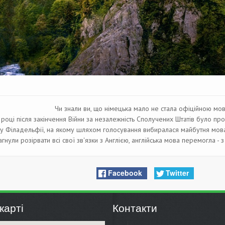
Чи знали ви, що німецька мало не стала офіційною м
році після закінчення Війни за незалежність Сполучених Штатів було п
у Філадельфії, на якому шляхом голосування вибиралася майбутня мова
агнули розірвати всі свої зв'язки з Англією, англійська мова перемогла - 
Facebook
Twitter
карті
Контакти