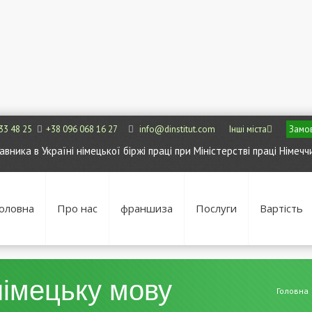
33 48 25
+38 096 068 16 27
info@dinstitut.com
Інші міста
Замов
ника в Україні німецької біржі праці при Міністерстві праці Німечч
оловна
Про нас
франшиза
Послуги
Вартість
німецьку мову
Головна