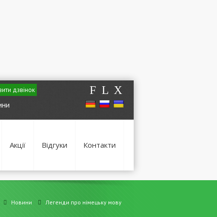
F
L
X
ити дзвінок
ини
Акції
Відгуки
Контакти
Новини
Легенди про німецьку мову