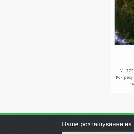
У 1775 
Конгресу 
пр
Наше розташування на 