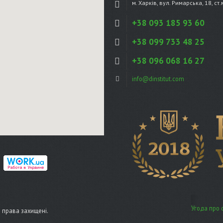
м. Харків, вул. Римарська, 18, ст
+38 093 185 93 60
+38 099 733 48 25
+38 096 068 16 27
info@dinstitut.com
Угода про 
сі права захищені.