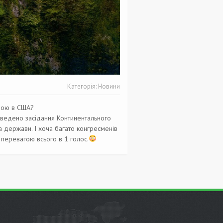
Категорія:
Новини
овою в США?
роведено засідання Континентального
 держави. І хоча багато конгресменів
з перевагою всього в 1 голос.