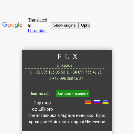
F
L
X
Харків
+38 093 185 93 60
+38 099 733 48 25
+38 096 068 16 27
Інші міста
Замовити дзвінок
Партнер
офіційного
представника в Україні німецької біржі
праці при Міністерстві праці Німеччини