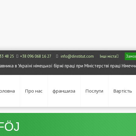
33 48 25
+38 096 068 16 27
info@dinstitut.com
Інші міста
Замов
ника в Україні німецької біржі праці при Міністерстві праці Німечч
оловна
Про нас
франшиза
Послуги
Вартість
 FÖJ