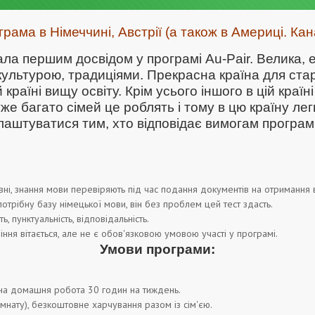
грама в Німеччині, Австрії (а також в Америці. Кана
ла першим досвідом у програмі Au-Pair. Велика,
культурою, традиціями. Прекрасна країна для старт
 країні вищу освіту. Крім усього іншого в цій країн
же багато сімей це роблять і тому в цю країну л
лаштуватися тим, хто відповідає вимогам програм
ні, знання мови перевіряють під час подання документів на отримання ві
потрібну базу німецької мови, він без проблем цей тест здасть.
ь, пунктуальність, відповідальність.
іння вітається, але не є обов'язковою умовою участі у програмі.
Умови програми:
дна домашня робота 30 годин на тиждень.
імнату), безкоштовне харчування разом із сім'єю.