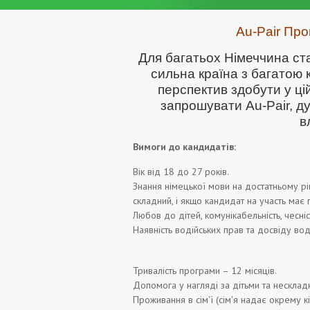
Au-Pair Про
Для багатьох Німеччина ста
сильна країна з багатою 
перспектив здобути у цій
запрошувати Au-Pair, ду
в
Вимоги до кандидатів:
Вік від 18 до 27 років.
Знання німецької мови на достатньому рів
складний, і якщо кандидат на участь має 
Любов до дітей, комунікабельність, чесніст
Наявність водійських прав та досвіду вод
Тривалість програми – 12 місяців.
Допомога у нагляді за дітьми та нескла
Проживання в сім'ї (сім'я надає окрему к