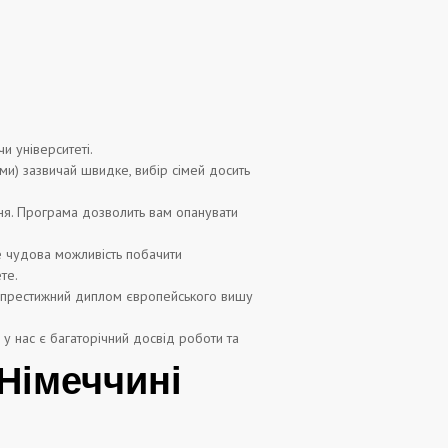
и університеті.
ми) зазвичай швидке, вибір сімей досить
ня. Програма дозволить вам опанувати
це чудова можливість побачити
те.
а престижний диплом європейського вишу
у нас є багаторічний досвід роботи та
 Німеччині