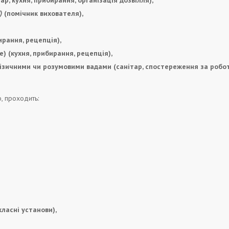
ар, кухня, прибирання, організація дозвілля),
)
(помічник вихователя),
ирання, рецепція),
e) (кухня, прибирання, рецепція),
ізичними чи розумовими вадами (санітар, спостереження за робот
, проходить:
класні установи),