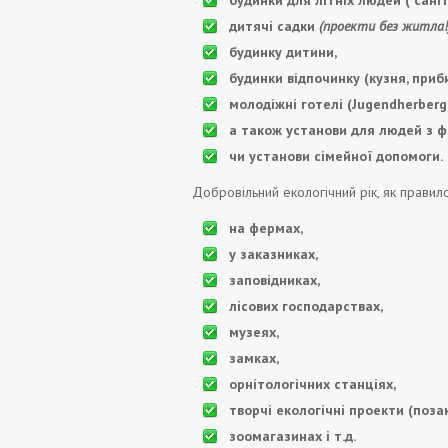
будинки для літніх людей ( саніт
дитячі садки
(проекти без житла!
будинку дитини,
будинки відпочинку (кузня, приб
молодіжні готелі (Jugendherberg
а також установи для людей з ф
чи установи сімейної допомоги.
Добровільний екологічний рік, як правило
на фермах,
у заказниках,
заповідниках,
лісових господарствах,
музеях,
замках,
орнітологічних станціях,
творчі екологічні проекти (поза
зоомагазинах і т.д.