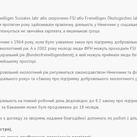
iwilliges Soziales Jahr або скорочено FSJ або Freiwilliges Ökologisches 
ротягом року здійснювати практичну діяльність у Німеччині у соціальні
плачується не звичайна зарплата, а кишенькові гроші.
еччині з 1964 року, коли було ухвалено закон про підтримку добровільн
ологічний рік. А з 2002 року молоді люди ФРН можуть проходити FSJ за
льний рік (Bundesfreiwilligendienst), в якій можуть приймати люди без 
ейському просторі.
обровільний екологічний рік регулюються законодавством Німеччини та 
ціального року» та «Закону про підтримку добровільного екологічного р
діяльність на повний робочий день (відповідно до § 2 закону про підтри
, і за бажанням може бути продовжена до 18 місяців.
ах з догляду за хворими, надання благодійної допомоги, по роботі з ді
стри),