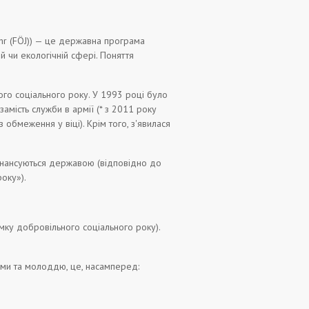
Jahr (FÖJ)) — це державна програма
й чи екологічній сфері. Поняття
ого соціального року. У 1993 році було
мість служби в армії (* з 2011 року
обмеження у віці). Крім того, з'явилася
фінансуються державою (відповідно до
оку»).
мку добровільного соціального року).
тьми та молоддю, це, насамперед: