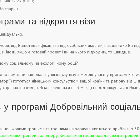
внилося 27 років;
бо тварин.
грами та відкриття візи
ивідуально.
мови, від Вашої кваліфікації та від особистих якостей, і як швидко Ви пі
в. Іноді, якщо є готовий проект і ви на нього підходить, то швидше.
ьному соціальному чи екологічному році?
но вимагати національну німецьку візу з метою участі у програмі Freiwill
категорії) готується німецьким консульством вашої країни та регіону від 1
 справах іноземців. Віза вклеюється на 3 місяці і продовжується в Нім
у програмі Добровільний соціаль
кишеньковими грошима та грошима на харчування: всього приблизно 300
кишенькових грошей волонтеру. Кишенькові гроші складаються з грошей 