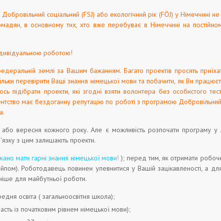
Добровільний соціальний (FSJ) або екологічний рік (FÖJ) у Німеччині не р
омадян, в основному тих, хто вже перебуває в Німеччині на постійному
ндивідуальною роботою!
едеральній землі за Вашим бажанням. Багато проектів просять приїха
 тільки перевірити Ваші знання німецької мови та побачити, як Ви працює
сь підібрати проекти, які згодні взяти волонтера без особистого тест
ентство має бездоганну репутацію по роботі з програмою Добровільний 
а.
 або вересня кожного року. Але є можливість розпочати програму у лю
зв'язку з цим залишають проекти.
жано мати гарні знання німецької мови!
); перед тим, як отримати робоч
йпом). Роботодавець повинен упевнитися у Вашій зацікавленості, а д
ніше для майбутньої роботи.
редня освіта ( загальноосвітня школа);
асть із початковим рівнем німецької мови);