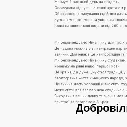
Мінімум 1 вихідний день на тиждень.
Оплачувана відпустка 4 тижні протягом р
Обов'язкове страхування (здійснюється та
Курси німецької мови та унікальна можл
Гроші на кишенькові витрати від 260 євро
Ми рекомендуємо Німеччину для тих, хто 
Це чудова можливість і найкращий варіан
великий. Для юнаків це найпростіший та 
Ми рекомендуємо Німеччину студентам фа
німецьку на рівні вашої першої мови.
Це країна, де дуже цінуються традиції, у
багатогранне життя німецького народу, р
Німеччина дасть хороший шанс стати сту
може стати для вас першою сходинкою н
Виходячи з ваших даних та знання мов м
пристрої за програмою Au-pair.
Доброві