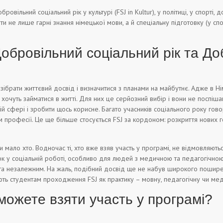
бровільний соціальний рік у культурі (FSJ in Kultur), у політиці, у спорті,
ати не лише гарні знання німецької мови, а й спеціальну підготовку (у сп
обровільний соціальний рік та Д
зібрати життєвий досвід і визначитися з планами на майбутнє. Адже в Нім
 хочуть займатися в житті. Для них це серйозний вибір і вони не поспіш
ій сфері і зробити щось корисне. Багато учасників соціального року гово
м професії. Це ще більше стосується FSJ за кордоном: розкриття нових г
и мало хто. Водночас ті, хто вже взяв участь у програмі, не відмовляют
к у соціальній роботі, особливо для людей з медичною та педагогічною
 та незалежним. На жаль, подібний досвід ще не набув широкого пошире
ють студентам проходження FSJ як практику – мовну, педагогічну чи ме
можете взяти участь у програмі?