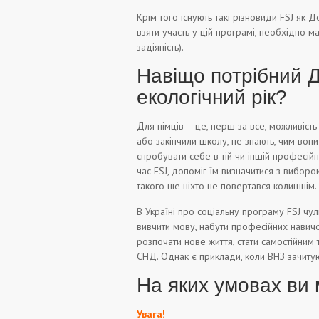
Крім того існують такі різновиди FSJ як До
взяти участь у цій програмі, необхідно м
задіяність).
Навіщо потрібний Д
екологічний рік?
Для німців – це, перш за все, можливість 
або закінчили школу, не знають, чим вони
спробувати себе в тій чи іншій професійн
час FSJ, допоміг їм визначитися з виборо
такого ще ніхто не повертався колишнім.
В Україні про соціальну програму FSJ чул
вивчити мову, набути професійних навичо
розпочати нове життя, стати самостійним
СНД. Однак є приклади, коли ВНЗ зачиту
На яких умовах ви 
Увага!