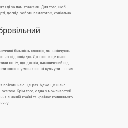
 догляді за пам'ятниками. Для того, щоб
орті, досвід роботи педагогом, соціальна
обровільний
еччині більшість хлопців, які закінчують
ають із відповіддю. До того ж це шанс
рили потім, що досвід, накопичений під
оризонтів в умовах іншої культури – після
ься поїхати нею ще раз. Адже це шанс
 освітою. Крім того, одна з можливостей
ння в нашій країні та країнах колишнього
дичну.