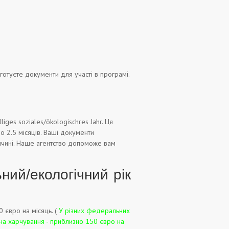
дготуєте документи для участі в програмі.
iges soziales/ökologischres Jahr. Ця
 до 2.5 місяців. Ваші документи
еччині. Наше агентство допоможе вам
ний/екологічний рік
 євро на місяць. (
У різних федеральних
на харчування - приблизно 150 євро на