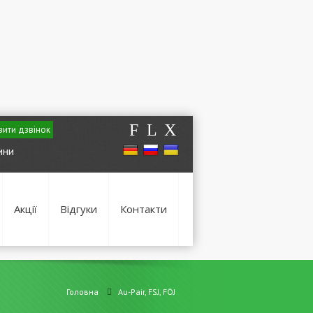
F
L
X
ити дзвінок
ини
Акції
Відгуки
Контакти
Головна
Au-Pair, FSJ, FÖJ