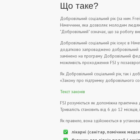
Що таке?
Добровільний соціальний рік (за ним. Fre
Німеччини, яка дозволяє молодим людям п
"Добровільний" означає, що за роботу ви
Добровільний соціальний рік існує в Нім
додатково запроваджено добровільний ек
замінено на програму Добровільний федера
можливість проходження FSJ у позаєвроп
Як Добровільний соціальний рік, так і д
«Закону про підтримку добровільного со
Текст законів
FSJ розуміється як допоміжна практична 
Тривалість становить від 6 до 12 місяців
Як правило, вона здійснюється в установ
лікарні (санітар, помічник медсе