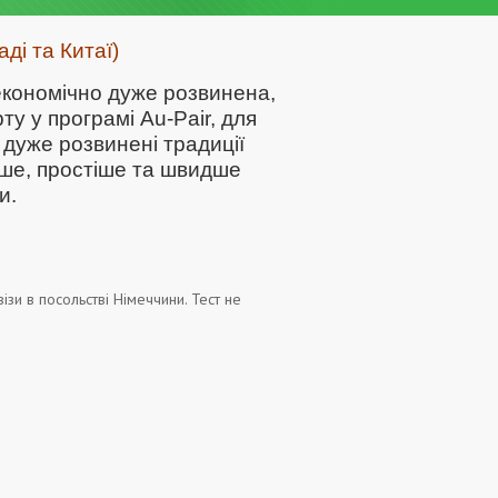
ді та Китаї)
 економічно дуже розвинена,
у у програмі Au-Pair, для
і дуже розвинені традиції
егше, простіше та швидше
и.
зи в посольстві Німеччини. Тест не