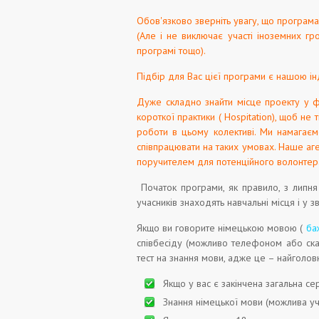
Обов'язково зверніть увагу, що програма 
(Але і не виключає участі іноземних гр
програмі тощо).
Підбір для Вас цієї програми є нашою і
Дуже складно знайти місце проекту у ф
короткої практики ( Hospitation), щоб не
роботи в цьому колективі. Ми намагаємо
співпрацювати на таких умовах. Наше аг
поручителем для потенційного волонтер
Початок програми, як правило, з липня
учасників знаходять навчальні місця і у 
Якщо ви говорите німецькою мовою (
ба
співбесіду (можливо телефоном або ска
тест на знання мови, адже це – найголов
Якщо у вас є закінчена загальна се
Знання німецької мови (можлива уч