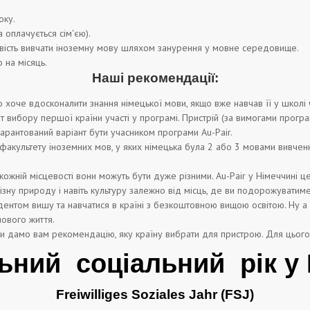
оку.
 оплачується сім'єю).
ивість вивчати іноземну мову шляхом занурення у мовне середовище.
 на місяць.
Наші рекомендації:
хоче вдосконалити знання німецької мови, якщо вже навчав її у школі ч
т вибору першої країни участі у програмі. Пристрій (за вимогами програ
гарантований варіант бути учасником програми Au-Pair.
культету іноземних мов, у яких німецька була 2 або 3 мовами вивчен
 кожній місцевості вони можуть бути дуже різними. Au-Pair у Німеччині 
ізну природу і навіть культуру залежно від місць, де ви подорожуватиме
дентом вишу та навчатися в країні з безкоштовною вищою освітою. Ну 
ового життя.
и дамо вам рекомендацію, яку країну вибрати для пристрою. Для цього 
льний
соціальний
рік у
Freiwilliges Soziales Jahr (FSJ)