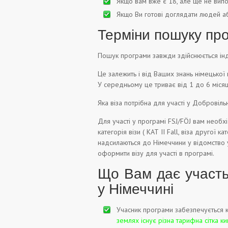
Якщо вам вже є 18, але ще не випо
Якщо Ви готові доглядати людей а
Терміни пошуку про
Пошук програми завжди здійснюється інд
Це залежить і від Ваших знань німецької 
У середньому це триває від 1 до 6 місяці
Яка віза потрібна для участі у Добровіл
Для участі у програмі FSJ/FÖJ вам необхід
категорія візи ( КАТ II Fall, віза другої 
надсилаються до Німеччини у відомство у
оформити візу для участі в програмі.
Що Вам дає участь 
у Німеччині
Учасник програми забезпечується 
землях існує різна тарифна сітка 