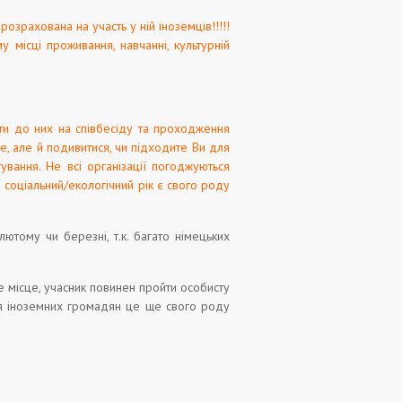
озрахована на участь у ній іноземців!!!!!
 місці проживання, навчанні, культурній
ти до них на співбесіду та проходження
те, але й подивитися, чи підходите Ви для
ування. Не всі організації погоджуються
соціальний/екологічний рік є свого роду
тому чи березні, т.к. багато німецьких
е місце, учасник повинен пройти особисту
ля іноземних громадян це ще свого роду