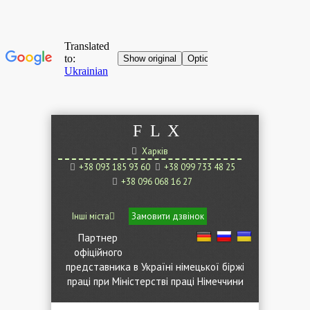
F
L
X
Харків
+38 093 185 93 60
+38 099 733 48 25
+38 096 068 16 27
Інші міста
Замовити дзвінок
Партнер
офіційного
представника в Україні німецької біржі
праці при Міністерстві праці Німеччини