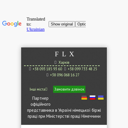
F
L
X
Харків
+38 093 185 93 60
+38 099 733 48 25
+38 096 068 16 27
Інші міста
Замовити дзвінок
Партнер
офіційного
представника в Україні німецької біржі
праці при Міністерстві праці Німеччини