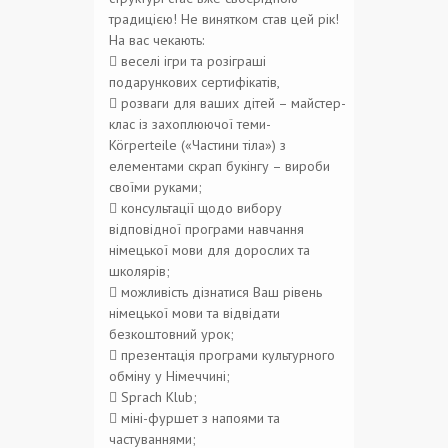
традицією! Не винятком став цей рік!
На вас чекають:
 веселі ігри та розіграші
подарункових сертифікатів,
 розваги для ваших дітей – майстер-
клас із захоплюючої теми-
Körperteile («Частини тіла») з
елементами скрап букінгу – вироби
своїми руками;
 консультації щодо вибору
відповідної програми навчання
німецької мови для дорослих та
школярів;
 можливість дізнатися Ваш рівень
німецької мови та відвідати
безкоштовний урок;
 презентація програми культурного
обміну у Німеччині;
 Sprach Klub;
 міні-фуршет з напоями та
частуваннями;