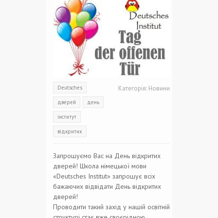
Deutsches
Категорія:
Новини
дверей
день
інститут
відкритих
Запрошуємо Вас на День відкритих
дверей! Школа німецької мови
«Deutsches Institut» запрошує всіх
бажаючих відвідати День відкритих
дверей!
Проводити такий захід у нашій освітній
структурі стає вже своєрідною