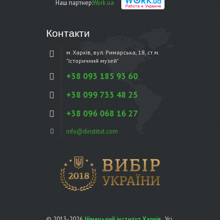
Наш партнер:
Work.ua
Контакти
м. Харків, вул. Римарська, 18, ст.м.
"Історичний музей"
+38 093 185 93 60
+38 099 733 48 25
+38 096 068 16 27
info@dinstitut.com
© 2013-2026
Німецький інститут Харків
. Усі