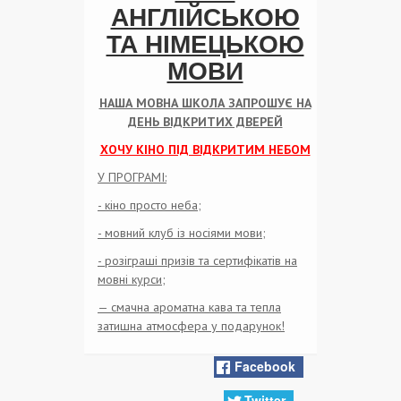
АНГЛІЙСЬКОЮ
ТА НІМЕЦЬКОЮ
МОВИ
НАША МОВНА ШКОЛА ЗАПРОШУЄ НА
ДЕНЬ ВІДКРИТИХ ДВЕРЕЙ
ХОЧУ КІНО ПІД ВІДКРИТИМ НЕБОМ
У ПРОГРАМІ:
- кіно просто неба;
- мовний клуб із носіями мови;
- розіграші призів та сертифікатів на
мовні курси;
— смачна ароматна кава та тепла
затишна атмосфера у подарунок!
Facebook
Twitter