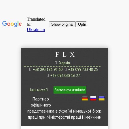
F
L
X
Харків
+38 093 185 93 60
+38 099 733 48 25
+38 096 068 16 27
Інші міста
Замовити дзвінок
Партнер
офіційного
представника в Україні німецької біржі
праці при Міністерстві праці Німеччини