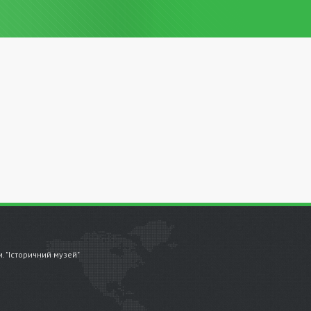
.м. "Історичний музей"