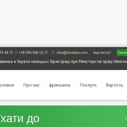
33 48 25
+38 096 068 16 27
info@dinstitut.com
Інші міста
Замов
ника в Україні німецької біржі праці при Міністерстві праці Німечч
оловна
Про нас
франшиза
Послуги
Вартість
їхати до
Г