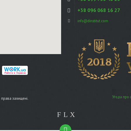
+38 096 068 16 27
info@dinstitut.com
Угода про 
сі права захищені.
F
L
X