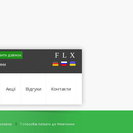
F
L
X
ити дзвінок
ини
Акції
Відгуки
Контакти
оловна
7 способів поїхати до Німеччини