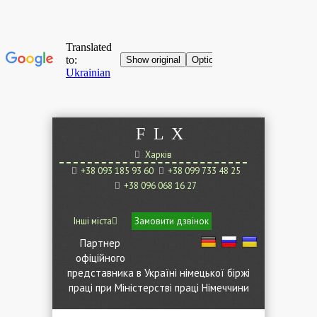
F
L
X
Харків
+38 093 185 93 60
+38 099 733 48 25
+38 096 068 16 27
Інші міста
Замовити дзвінок
Партнер
офіційного
представника в Україні німецької біржі
праці при Міністерстві праці Німеччини