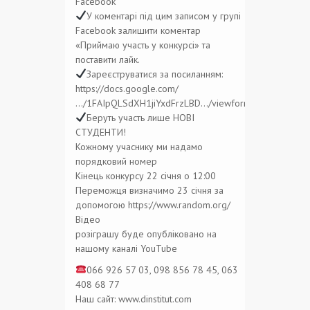
Facebook
У коментарі під цим записом у групі
Facebook залишити коментар
«Приймаю участь у конкурсі» та
поставити лайк.
Зареєструватися за посиланням:
https://docs.google.com/
…/1FAIpQLSdXH1jiYxdFrzLBD…/viewform…
Беруть участь лише НОВІ
СТУДЕНТИ!
Кожному учаснику ми надамо
порядковий номер
Кінець конкурсу 22 січня о 12:00
Переможця визначимо 23 січня за
допомогою https://www.random.org/
Відео
розіграшу буде опубліковано на
нашому каналі YouTube
066 926 57 03, 098 856 78 45, 063
408 68 77
Наш сайт: www.dinstitut.com