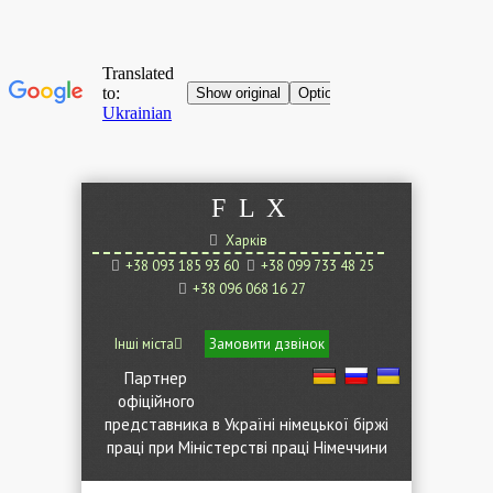
F
L
X
Харків
+38 093 185 93 60
+38 099 733 48 25
+38 096 068 16 27
Інші міста
Замовити дзвінок
Партнер
офіційного
представника в Україні німецької біржі
праці при Міністерстві праці Німеччини