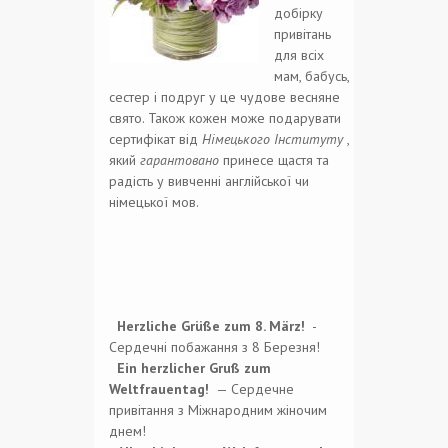
добірку
привітань
для всіх
мам, бабусь,
сестер і подруг у це чудове весняне
свято. Також кожен може подарувати
сертифікат від
Німецького Інституту
,
який
гарантовано
принесе щастя та
радість у вивченні англійської чи
німецької мов.
Herzliche Grüße zum 8. März!
-
Сердечні побажання з 8 Березня!
Ein herzlicher Gruß zum
Weltfrauentag!
— Сердечне
привітання з Міжнародним жіночим
днем!