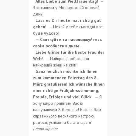
Alles Liebe zum Weltfrauentag!
—
З коханням у Міжнародний жіночий
день!
Lass es Dir heute mal richtig gut
gehen!
— Нехай у тебе сьогодні все
буде чудово!
— Святкуйте та насолоджуйтесь
своїм особистим днем
.
Liebe Grüße für die beste Frau der
Welt!
— Найкращі побажання
найкращій жінці на світі!
Ganz herzlich möchte ich Ihnen
zum kommenden Feiertag des 8.
März gratulieren! Ich wünsche Ihnen
eine richtige Frühjahrsstimmung,
Freude, Erfolge und viel Glück!
— Я
хочу щиро привітати Вас із
наступаючим 8 березня! Бажаю Вам
справжнього весняного настрою,
радості, успіхів та багато щастя!
І пара віршів: