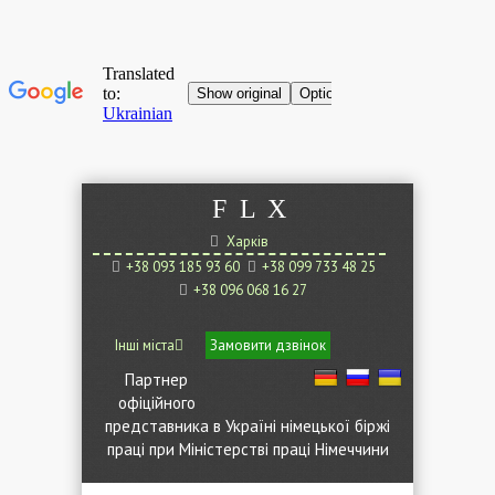
F
L
X
Харків
+38 093 185 93 60
+38 099 733 48 25
+38 096 068 16 27
Інші міста
Замовити дзвінок
Партнер
офіційного
представника в Україні німецької біржі
праці при Міністерстві праці Німеччини