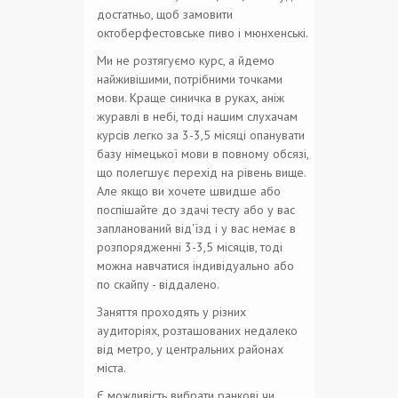
достатньо, щоб замовити
октоберфестовське пиво і мюнхенські.
Ми не розтягуємо курс, а йдемо
найживішими, потрібними точками
мови. Краще синичка в руках, аніж
журавлі в небі, тоді нашим слухачам
курсів легко за 3-3,5 місяці опанувати
базу німецької мови в повному обсязі,
що полегшує перехід на рівень вище.
Але якщо ви хочете швидше або
поспішайте до здачі тесту або у вас
запланований від'їзд і у вас немає в
розпорядженні 3-3,5 місяців, тоді
можна навчатися індивідуально або
по скайпу - віддалено.
Заняття проходять у різних
аудиторіях, розташованих недалеко
від метро, ​​у центральних районах
міста.
Є можливість вибрати ранкові чи