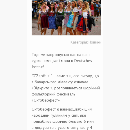
Категорія:
Новини
Тоді ми запрошуємо вас на наші
курси німецької мови в Deutsches
Institut!
"O'Zapft is!" — саме з цього вигуку, що
з баварського діалекту означає
«Відкрито!», розпочинається щорічний
фольклорний фестиваль
«Октоберфест».
Октоберфест є наймасштабнішим
народним гулянням у світі, яке
приваблює щорічно близько 6 млн.
відвідувачів з усього світу, що у 4