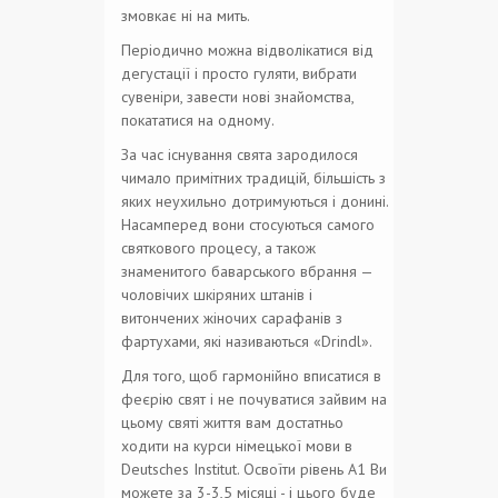
змовкає ні на мить.
Періодично можна відволікатися від
дегустації і просто гуляти, вибрати
сувеніри, завести нові знайомства,
покататися на одному.
За час існування свята зародилося
чимало примітних традицій, більшість з
яких неухильно дотримуються і донині.
Насамперед вони стосуються самого
святкового процесу, а також
знаменитого баварського вбрання —
чоловічих шкіряних штанів і
витончених жіночих сарафанів з
фартухами, які називаються «Drindl».
Для того, щоб гармонійно вписатися в
феєрію свят і не почуватися зайвим на
цьому святі життя вам достатньо
ходити на курси німецької мови в
Deutsches Institut. Освоїти рівень А1 Ви
можете за 3-3,5 місяці - і цього буде