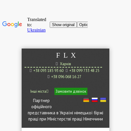
F
L
X
Харків
+38 093 185 93 60
+38 099 733 48 25
+38 096 068 16 27
Інші міста
Замовити дзвінок
Партнер
офіційного
представника в Україні німецької біржі
праці при Міністерстві праці Німеччини