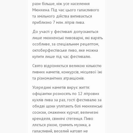
рази більше, ніж усе населення
Мюнхена. Під час цього галасливого
та хмільного дійства випивається
приблизно 7 млн. літрів пива.
До участі у фестивалі допускаються
лише мюнхенські пивоварні, які варять
особливе, за спеціальним рецептом,
октоберфестівське пиво, яке можна
купити лише під час фестивалю.
Свято відрізняється великою кількістю
пивних наметів, конкурсів, місцевої їжі
та різноманітних атракціонів.
Усередині наметів вирує життя:
офіціантки розносять по 12 літрових
кухлів пива за раз, гості фестивалю за
обидві щоки уплітають білі мюнхенські
сосиски, смажених курчат, величезні
кренделя, свинячі стегенця. Пиво
ллється рікою, гримить музика, а
галасливий, веселий натовп не