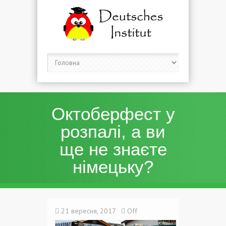
Октоберфест у
розпалі, а ви
ще не знаєте
німецьку?
21 вересня, 2017
Off