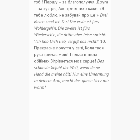
тобі!
Першу – за благополуччя.
Друга
– за зустріч,
Але третя тихо каже:
«Я
тебе люблю,
не забувай про це!»
Drei
Rosen send ich Dir!
Die erste ist fürs
Wohlergeh'n.
Die zweite ist fürs
Wiederseh'n,
die dritte aber leise spricht:
"Ich hab Dich lieb,
vergiß das nicht!"
10.
Прекрасне почуття у світі,
Коли твоя
рука тримає мою!
І тільки в твоїх
обіймах
Зігрівається моє серце!
Das
schönste Gefühl der Welt,
wenn deine
Hand die meine hält!
Nur eine Umarmung
in deinem Arm,
macht das ganze Herz mir
warm!