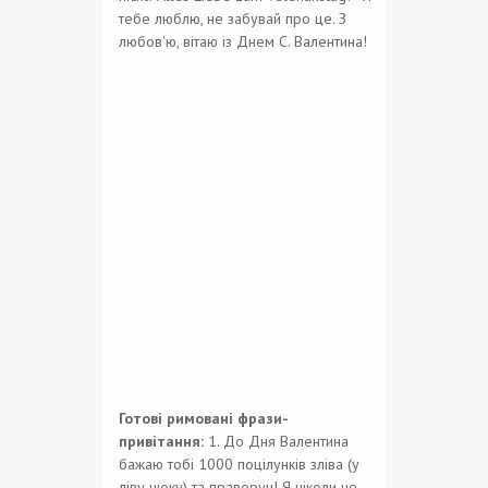
тебе люблю, не забувай про це. З
любов'ю, вітаю із Днем С. Валентина!
Готові римовані фрази-
привітання:
1. До Дня Валентина
бажаю тобі 1000 поцілунків зліва (у
ліву щоку) та праворуч! Я ніколи не