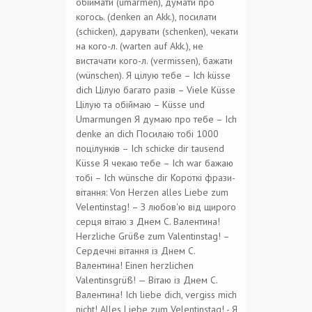
обіймати (umarmen), думати про
когось. (denken an Akk.), посилати
(schicken), дарувати (schenken), чекати
на кого-л. (warten auf Akk.), не
вистачати кого-л. (vermissen), бажати
(wünschen).
Я цілую тебе – Ich küsse
dich
Цілую багато разів – Viele Küsse
Цілую та обіймаю – Küsse und
Umarmungen
Я думаю про тебе –
Ich
denke an dich Посилаю тобі 1000
поцілунків – Ich schicke dir tausend
Küsse Я
чекаю
тебе – Ich
war бажаю
тобі – Ich wünsche dir
Короткі фрази-
вітання:
Von Herzen alles Liebe zum
Velentinstag! – З любов'ю від щирого
серця вітаю з Днем С. Валентина!
Herzliche Grüße zum Valentinstag! –
Сердечні вітання із Днем С.
Валентина!
Einen herzlichen
Valentinsgrüß! — Вітаю із Днем С.
Валентина!
Ich liebe dich, vergiss mich
nicht! Alles Liebe zum Velentinstag! - Я