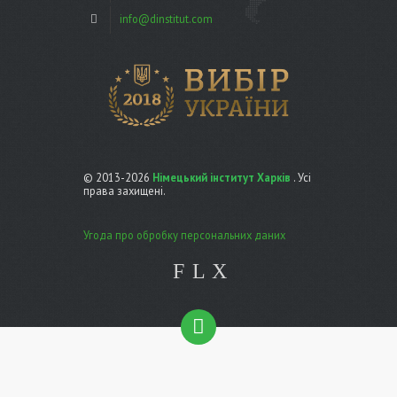
info@dinstitut.com
© 2013-2026
Німецький інститут Харків
. Усі
права захищені.
Угода про обробку персональних даних
F
L
X