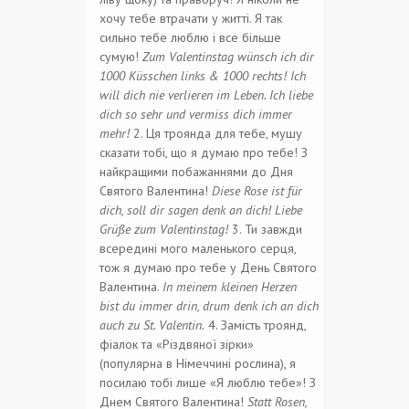
хочу тебе втрачати у житті. Я так
сильно тебе люблю і все більше
сумую!
Zum Valentinstag wünsch ich dir
1000 Küsschen links & 1000 rechts! Ich
will dich nie verlieren im Leben. Ich liebe
dich so sehr und vermiss dich immer
mehr!
2. Ця троянда для тебе, мушу
сказати тобі, що я думаю про тебе! З
найкращими побажаннями до Дня
Святого Валентина!
Diese Rose ist für
dich, soll dir sagen denk an dich! Liebe
Grüße zum Valentinstag!
3. Ти завжди
всередині мого маленького серця,
тож я думаю про тебе у День Святого
Валентина.
In meinem kleinen Herzen
bist du immer drin, drum denk ich an dich
auch zu St. Valentin.
4. Замість троянд,
фіалок та «Різдвяної зірки»
(популярна в Німеччині рослина), я
посилаю тобі лише «Я люблю тебе»! З
Днем Святого Валентина!
Statt Rosen,